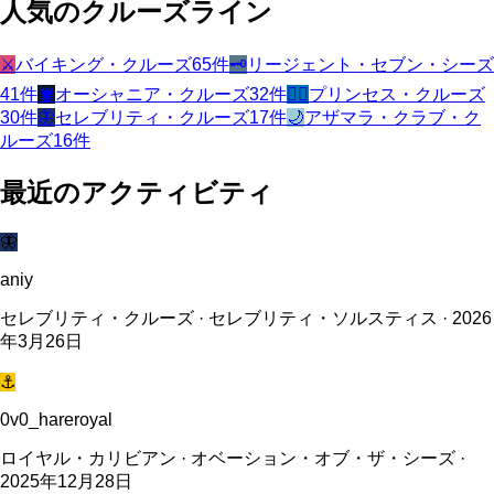
人気のクルーズライン
⚔️
バイキング・クルーズ
65
件
🗝️
リージェント・セブン・シーズ
41
件
🦞
オーシャニア・クルーズ
32
件
🧜‍♀️
プリンセス・クルーズ
30
件
🦋
セレブリティ・クルーズ
17
件
🌙
アザマラ・クラブ・ク
ルーズ
16
件
最近のアクティビティ
🦋
aniy
セレブリティ・クルーズ · セレブリティ・ソルスティス · 2026
年3月26日
⚓
0v0_hareroyal
ロイヤル・カリビアン · オベーション・オブ・ザ・シーズ ·
2025年12月28日