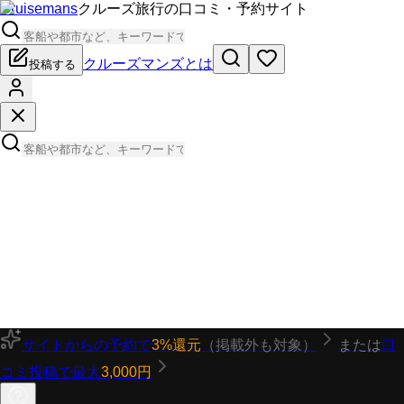
Cruisemans
クルーズ旅行の口コミ・予約サイト
クルーズマンズとは
投稿する
サイトからの予約で
3%還元
（掲載外も対象）
または
口
コミ投稿で最大
3,000円