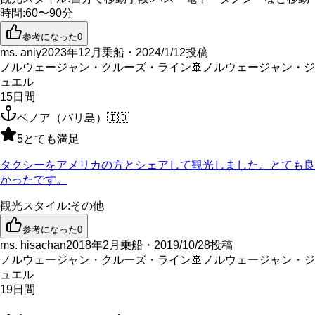
時間
:
60〜90分
参考になった
0
ms. aniy
2023年12月乗船・2024/1/12投稿
ノルウェージャン・クルーズ・ライン
🚢
ノルウェージャン・ジ
ュエル
15
日間
ベノア（バリ島）
🇮🇩
5
とても満足
タクシーをアメリカの方とシェアして観光しました。とても良
かったです。
観光スタイル
:
その他
参考になった
0
ms. hisachan
2018年2月乗船・2019/10/28投稿
ノルウェージャン・クルーズ・ライン
🚢
ノルウェージャン・ジ
ュエル
19
日間