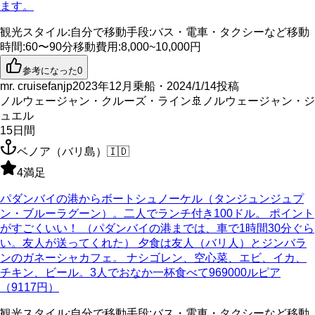
ます。
観光スタイル
:
自分で
移動手段
:
バス・電車・タクシーなど
移動
時間
:
60〜90分
移動費用
:
8,000~10,000円
参考になった
0
mr. cruisefanjp
2023年12月乗船・2024/1/14投稿
ノルウェージャン・クルーズ・ライン
🚢
ノルウェージャン・ジ
ュエル
15
日間
ベノア（バリ島）
🇮🇩
4
満足
パダンバイの港からボートシュノーケル（タンジュンジュプ
ン・ブルーラグーン）。二人でランチ付き100ドル。 ポイント
がすごくいい！ （パダンバイの港までは、車で1時間30分ぐら
い。友人が送ってくれた） 夕食は友人（バリ人）とジンバラ
ンのガネーシャカフェ。 ナシゴレン、空心菜、エビ、イカ、
チキン、ビール。3人でおなか一杯食べて969000ルピア
（9117円）
観光スタイル
:
自分で
移動手段
:
バス・電車・タクシーなど
移動