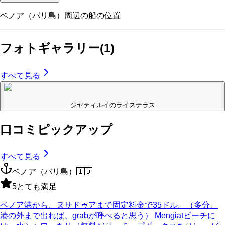
ベノア（バリ島）
周辺の船の位置
フォトギャラリー
(
1
)
すべて見る
ジヤティルイのライステラス
口コミピックアップ
すべて見る
ベノア（バリ島）
🇮🇩
5
とても満足
ベノア港から、ヌサドゥアまで固定料金で35ドル。（多分、
港の外まで出れば、grabが呼べると思う） Mengiatビーチに