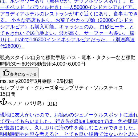
は、水シャワーあり（無料だが、チップボックスあり）。 ビ
ーチベッド（パラソル付き）一人50000インドネシアルピア。
アヨディアホテルのレストランがすぐ近くにあり、食事もでき
る。 小さな売店もあり、お菓子やカップ麺（20000インドネ
シアルピア）も購入可能。キャッシュのみ。 白砂ビーチ、と
てもきれいで居心地よい。波が高く、サーファーも多い。 帰
りは、grabで146300インドネシアルピアだった。（別途高速
代26000）
観光スタイル
:
自分で
移動手段
:
バス・電車・タクシーなど
移動
時間
:
30〜60分
移動費用
:
4,000~6,000円
参考になった
0
ms. aniy
2026年3月乗船・2/9投稿
セレブリティ・クルーズ
🚢
セレブリティ・ソルスティス
15
日間
ベノア（バリ島）
🇮🇩
現地に友人がいたので、お勧めのシュノーケルスポットに連れ
て行ってもらいました。 行き先のBlue Lagoonでは、魚や珊瑚
が豊富にあり、久しぶりに海の中を楽しむことができました。
移動時間や内容を考えると、とても良い場所ではないかと思い