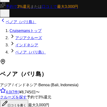
予約で
3%還元
または
口コミで
最大3,000円
ベノア（バリ島）
Cruisemansトップ
アジアクルーズ
インドネシア
ベノア（バリ島）
ベノア（バリ島）
アジア / インドネシア
·
Benoa (Bali, Indonesia)
4.0
(
7
件)
¥8,745/日〜
クルーズを探す
予約で3%還元
最大3,000円
口コミを書く