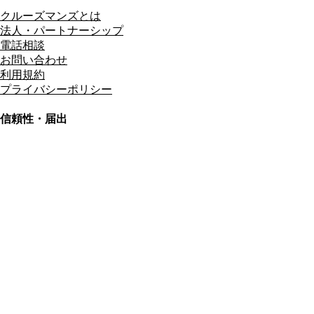
クルーズマンズとは
法人・パートナーシップ
電話相談
お問い合わせ
利用規約
プライバシーポリシー
信頼性・届出
総合旅行業務取扱管理者
資格保有
適格請求書発行事業者
T3011301023586