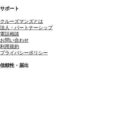
サポート
クルーズマンズとは
法人・パートナーシップ
電話相談
お問い合わせ
利用規約
プライバシーポリシー
信頼性・届出
総合旅行業務取扱管理者
資格保有
適格請求書発行事業者
T3011301023586