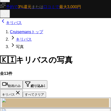
予約で
3%還元
または
口コミで
最大3,000円
キリバス
Cruisemansトップ
キリバス
写真
🇰🇮
キリバスの写真
全13件
動画のみ
絞り込み
1
キリバス
すべてクリア