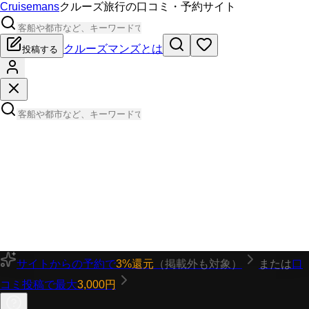
Cruisemans
クルーズ旅行の口コミ・予約サイト
クルーズマンズとは
投稿する
サイトからの予約で
3%還元
（掲載外も対象）
または
口
コミ投稿で最大
3,000円