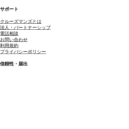
サポート
クルーズマンズとは
法人・パートナーシップ
電話相談
お問い合わせ
利用規約
プライバシーポリシー
信頼性・届出
総合旅行業務取扱管理者
資格保有
適格請求書発行事業者
T3011301023586