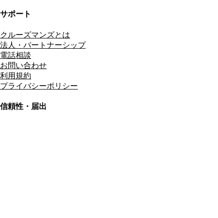
サポート
クルーズマンズとは
法人・パートナーシップ
電話相談
お問い合わせ
利用規約
プライバシーポリシー
信頼性・届出
総合旅行業務取扱管理者
資格保有
適格請求書発行事業者
T3011301023586