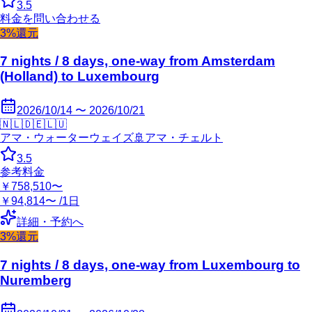
3.5
料金を問い合わせる
3%還元
7 nights / 8 days, one-way from Amsterdam
(Holland) to Luxembourg
2026/10/14 〜 2026/10/21
🇳🇱
🇩🇪
🇱🇺
アマ・ウォーターウェイズ
🚢
アマ・チェルト
3.5
参考料金
￥758,510〜
￥94,814〜 /1日
詳細・予約へ
3%還元
7 nights / 8 days, one-way from Luxembourg to
Nuremberg