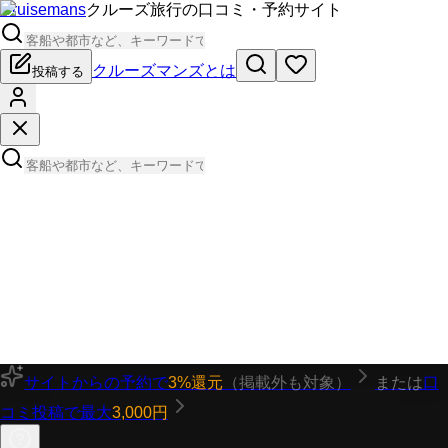
Cruisemans
クルーズ旅行の口コミ・予約サイト
クルーズマンズとは
投稿する
サイトからの予約で
3%還元
（掲載外も対象）
または
口
コミ投稿で最大
3,000円