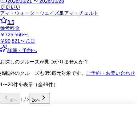
2026/10/21 〜 2026/10/28
🇩🇪
🇱🇺
アマ・ウォーターウェイズ
🚢
アマ・チェルト
3.5
参考料金
￥726,566〜
￥90,821〜 /1日
詳細・予約へ
お探しのクルーズが見つかりませんか？
掲載外のクルーズも3%還元対象です。
ご予約・お問い合わせ
1〜20件を表示（全49件）
1
/
3
前へ
次へ