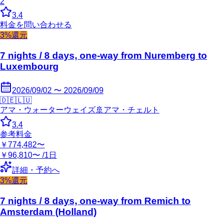
2
3.4
料金を問い合わせる
3%還元
7 nights / 8 days, one-way from Nuremberg to
Luxembourg
2026/09/02 〜 2026/09/09
🇩🇪
🇱🇺
アマ・ウォーターウェイズ
🚢
アマ・チェルト
3.4
参考料金
￥774,482〜
￥96,810〜 /1日
詳細・予約へ
3%還元
7 nights / 8 days, one-way from Remich to
Amsterdam (Holland)