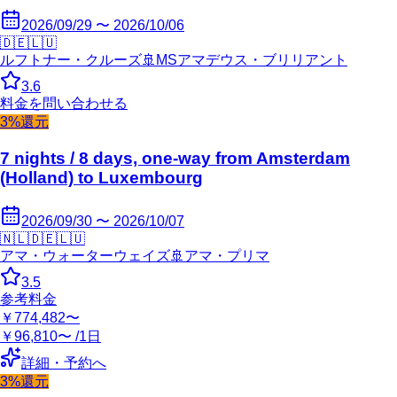
2026/09/29 〜 2026/10/06
🇩🇪
🇱🇺
ルフトナー・クルーズ
🚢
MSアマデウス・ブリリアント
3.6
料金を問い合わせる
3%還元
7 nights / 8 days, one-way from Amsterdam
(Holland) to Luxembourg
2026/09/30 〜 2026/10/07
🇳🇱
🇩🇪
🇱🇺
アマ・ウォーターウェイズ
🚢
アマ・プリマ
3.5
参考料金
￥774,482〜
￥96,810〜 /1日
詳細・予約へ
3%還元