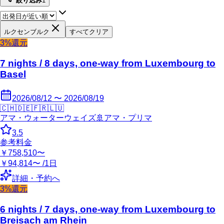
絞り込み
1
ルクセンブルク
すべてクリア
3%還元
7 nights / 8 days, one-way from Luxembourg to
Basel
2026/08/12 〜 2026/08/19
🇨🇭
🇩🇪
🇫🇷
🇱🇺
アマ・ウォーターウェイズ
🚢
アマ・プリマ
3.5
参考料金
￥758,510〜
￥94,814〜 /1日
詳細・予約へ
3%還元
6 nights / 7 days, one-way from Luxembourg to
Breisach am Rhein