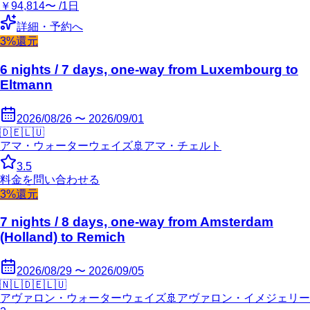
￥94,814〜 /1日
詳細・予約へ
3%還元
6 nights / 7 days, one-way from Luxembourg to
Eltmann
2026/08/26 〜 2026/09/01
🇩🇪
🇱🇺
アマ・ウォーターウェイズ
🚢
アマ・チェルト
3.5
料金を問い合わせる
3%還元
7 nights / 8 days, one-way from Amsterdam
(Holland) to Remich
2026/08/29 〜 2026/09/05
🇳🇱
🇩🇪
🇱🇺
アヴァロン・ウォーターウェイズ
🚢
アヴァロン・イメジェリー