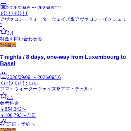
2026/09/05 〜 2026/09/12
🇳🇱
🇩🇪
🇱🇺
アヴァロン・ウォーターウェイズ
🚢
アヴァロン・イメジェリー
2
3.4
料金を問い合わせる
3%還元
7 nights / 8 days, one-way from Luxembourg to
Basel
2026/09/09 〜 2026/09/16
🇨🇭
🇩🇪
🇫🇷
🇱🇺
アマ・ウォーターウェイズ
🚢
アマ・チェルト
3.5
参考料金
￥854,342〜
￥106,793〜 /1日
詳細・予約へ
3%還元