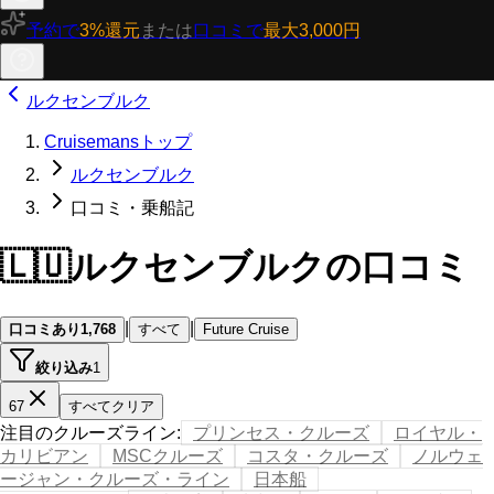
予約で
3%還元
または
口コミで
最大3,000円
ルクセンブルク
Cruisemansトップ
ルクセンブルク
口コミ・乗船記
🇱🇺
ルクセンブルクの口コミ
|
|
口コミあり
1,768
すべて
Future Cruise
絞り込み
1
67
すべてクリア
注目のクルーズライン
:
プリンセス・クルーズ
ロイヤル・
カリビアン
MSCクルーズ
コスタ・クルーズ
ノルウェ
ージャン・クルーズ・ライン
日本船