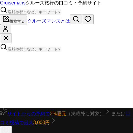
Cruisemans
クルーズ旅行の口コミ・予約サイト
クルーズマンズとは
投稿する
サイトからの予約で
3%還元
（掲載外も対象）
または
口
コミ投稿で最大
3,000円