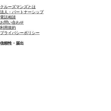
クルーズマンズとは
法人・パートナーシップ
電話相談
お問い合わせ
利用規約
プライバシーポリシー
信頼性・届出
総合旅行業務取扱管理者
資格保有
適格請求書発行事業者
T3011301023586