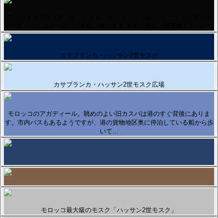
アフリカ大陸初上陸となったモロッコのタンジェ🙌 ジブラルタル海峡の
向こうにはユーラシア大陸が見えます 有名な郊外の景勝地らし…
カサブランカ・ハッサン2世モスク
カサブランカ・ハッサン2世モスク広場
モロッコのアガディール。眺めのよい旧カスバは港のすぐ背後にありま
す。市内バスもあるようですが、港の貨物地区奥に停泊している船から歩
いて…
モロッコ最大級のモスク「ハッサン2世モスク」