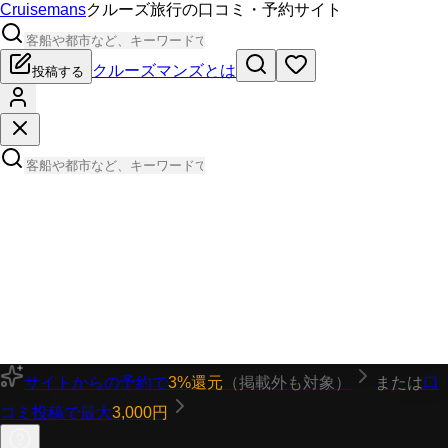
Cruisemans
クルーズ旅行の口コミ・予約サイト
クルーズマンズとは
投稿する
サイトからの予約で
3%還元
（掲載外も対象）
または
口
コミ投稿で最大
3,000円