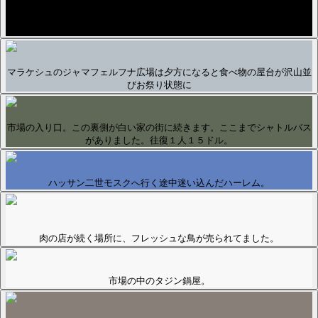
カサブランカのハッサン2世モスク
マラケシュのジャマフェルフナ広場は夕方になると食べ物の屋台が沢山並
びお祭り状態に
市場の入り口。この裏側が白い家の街に続きます。ここまでシャトルバス
がありました。往復１人１５ドル。
ハッサン二世モスクへ行く途中迷い込んだハーレム。
肉の店が続く場所に、フレッシュな鳥が売られてました。
市場の中のタジン鍋屋。