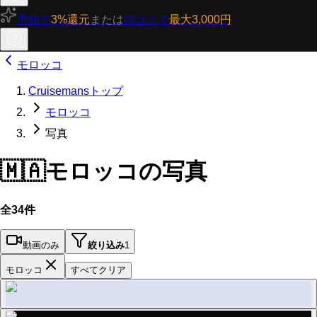
予約で
3%還元
または
口コミで
最大3,000円
モロッコ
Cruisemansトップ
モロッコ
写真
🇲🇦
モロッコの写真
全34件
動画のみ
絞り込み
1
モロッコ
すべてクリア