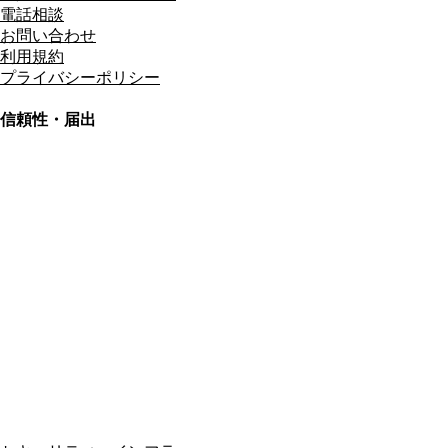
電話相談
お問い合わせ
利用規約
プライバシーポリシー
信頼性・届出
総合旅行業務取扱管理者
資格保有
適格請求書発行事業者
T3011301023586
SSL/TLS暗号化通信