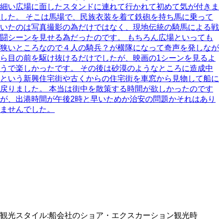
細い広場に面したスタンドに連れて行かれて初めて気が付きま
した。 そこは馬場で、民族衣装を着て鉄砲を持ち馬に乗って
いたのは写真撮影の為だけではなく、現地伝統の騎馬による戦
闘シーンを見せる為だったのです。 もちろん広場といっても
狭いところなので４人の騎兵？が横隊になって奇声を発しなが
ら目の前を駆け抜けるだけでしたが、映画の1シーンを見るよ
うで楽しかったです。 その後は砂漠のようなところに造成中
という新興住宅街や古くからの住宅街を車窓から見物して船に
戻りました。 本当は街中を散策する時間が欲しかったのです
が、出港時間が午後2時と早いためか治安の問題かそれはあり
ませんでした。
観光スタイル
:
船会社のショア・エクスカーション
観光時