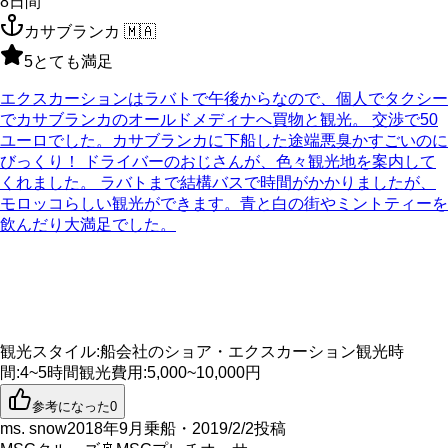
8
日間
カサブランカ
🇲🇦
5
とても満足
エクスカーションはラバトで午後からなので、個人でタクシー
でカサブランカのオールドメディナへ買物と観光。 交渉で50
ユーロでした。カサブランカに下船した途端悪臭かすごいのに
びっくり！ ドライバーのおじさんが、色々観光地を案内して
くれました。 ラバトまで結構バスで時間がかかりましたが、
モロッコらしい観光ができます。青と白の街やミントティーを
飲んだり大満足でした。
観光スタイル
:
船会社のショア・エクスカーション
観光時
間
:
4~5時間
観光費用
:
5,000~10,000円
参考になった
0
ms. snow
2018年9月乗船・2019/2/2投稿