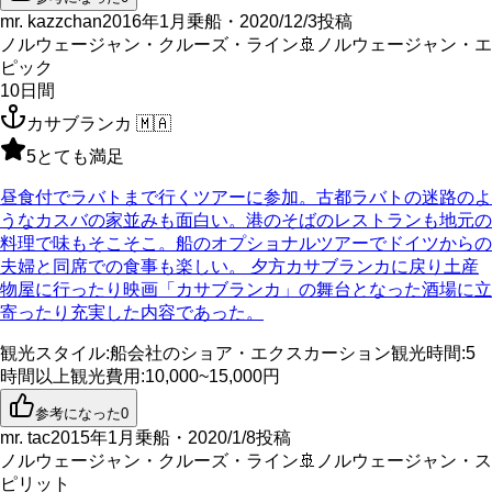
mr. kazzchan
2016年1月乗船・2020/12/3投稿
ノルウェージャン・クルーズ・ライン
🚢
ノルウェージャン・エ
ピック
10
日間
カサブランカ
🇲🇦
5
とても満足
昼食付でラバトまで行くツアーに参加。古都ラバトの迷路のよ
うなカスバの家並みも面白い。港のそばのレストランも地元の
料理で味もそこそこ。船のオプショナルツアーでドイツからの
夫婦と同席での食事も楽しい。 夕方カサブランカに戻り土産
物屋に行ったり映画「カサブランカ」の舞台となった酒場に立
寄ったり充実した内容であった。
観光スタイル
:
船会社のショア・エクスカーション
観光時間
:
5
時間以上
観光費用
:
10,000~15,000円
参考になった
0
mr. tac
2015年1月乗船・2020/1/8投稿
ノルウェージャン・クルーズ・ライン
🚢
ノルウェージャン・ス
ピリット