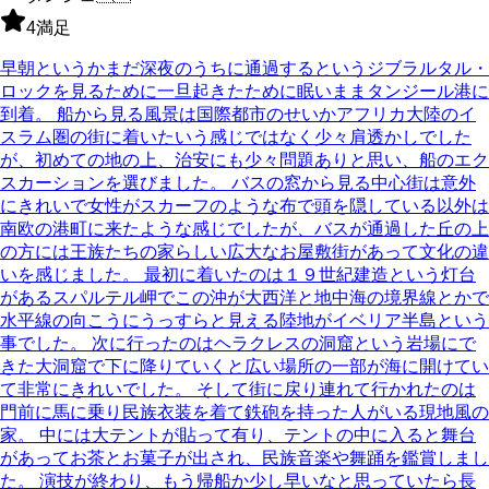
4
満足
早朝というかまだ深夜のうちに通過するというジブラルタル・
ロックを見るために一旦起きたために眠いままタンジール港に
到着。 船から見る風景は国際都市のせいかアフリカ大陸のイ
スラム圏の街に着いたいう感じではなく少々肩透かしでした
が、初めての地の上、治安にも少々問題ありと思い、船のエク
スカーションを選びました。 バスの窓から見る中心街は意外
にきれいで女性がスカーフのような布で頭を隠している以外は
南欧の港町に来たような感じでしたが、バスが通過した丘の上
の方には王族たちの家らしい広大なお屋敷街があって文化の違
いを感じました。 最初に着いたのは１９世紀建造という灯台
があるスパルテル岬でこの沖が大西洋と地中海の境界線とかで
水平線の向こうにうっすらと見える陸地がイベリア半島という
事でした。 次に行ったのはヘラクレスの洞窟という岩場にで
きた大洞窟で下に降りていくと広い場所の一部が海に開けてい
て非常にきれいでした。 そして街に戻り連れて行かれたのは
門前に馬に乗り民族衣装を着て鉄砲を持った人がいる現地風の
家。 中には大テントが貼って有り、テントの中に入ると舞台
があってお茶とお菓子が出され、民族音楽や舞踊を鑑賞しまし
た。 演技が終わり、もう帰船か少し早いなと思っていたら長