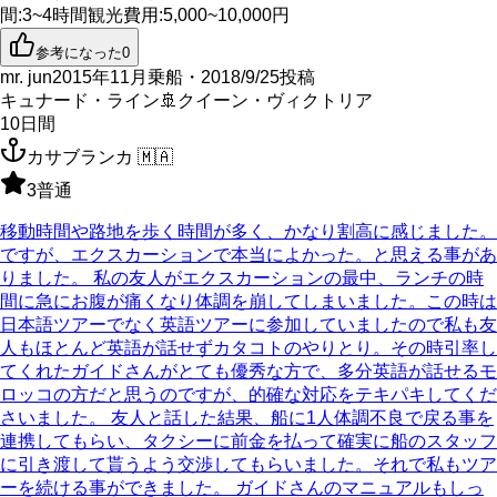
間
:
3~4時間
観光費用
:
5,000~10,000円
参考になった
0
mr. jun
2015年11月乗船・2018/9/25投稿
キュナード・ライン
🚢
クイーン・ヴィクトリア
10
日間
カサブランカ
🇲🇦
3
普通
移動時間や路地を歩く時間が多く、かなり割高に感じました。
ですが、エクスカーションで本当によかった。と思える事があ
りました。 私の友人がエクスカーションの最中、ランチの時
間に急にお腹が痛くなり体調を崩してしまいました。この時は
日本語ツアーでなく英語ツアーに参加していましたので私も友
人もほとんど英語が話せずカタコトのやりとり。その時引率し
てくれたガイドさんがとても優秀な方で、多分英語が話せるモ
ロッコの方だと思うのですが、的確な対応をテキパキしてくだ
さいました。 友人と話した結果、船に1人体調不良で戻る事を
連携してもらい、タクシーに前金を払って確実に船のスタッフ
に引き渡して貰うよう交渉してもらいました。それで私もツア
ーを続ける事ができました。 ガイドさんのマニュアルもしっ