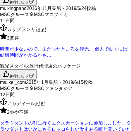
参考になった
0
mr. kingpano
2016年11月乗船・2019/6/24投稿
MSCクルーズ
🚢
MSCマニフィカ
11
日間
カサブランカ
🇲🇦
3
普通
時間が少ないので、主だったところを観光。 個人で動くには
結構時間がかかるかも…
観光スタイル
:
旅行代理店のパッケージ
参考になった
0
ms. kei_com
2015年1月乗船・2019/6/15投稿
MSCクルーズ
🚢
MSCファンタジア
12
日間
アガディール
🇲🇦
2
やや不満
タラウダントの町に行くエクスカーションに参加しました。タ
ラウダントはいかにもモロッコらしい歴史ある町と聞いていた