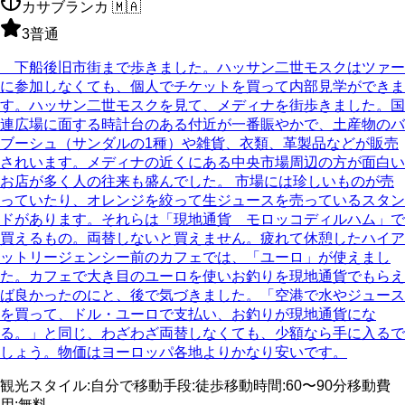
カサブランカ
🇲🇦
3
普通
下船後旧市街まで歩きました。ハッサン二世モスクはツァー
に参加しなくても、個人でチケットを買って内部見学ができま
す。ハッサン二世モスクを見て、メディナを街歩きました。国
連広場に面する時計台のある付近が一番賑やかで、土産物のバ
ブーシュ（サンダルの1種）や雑貨、衣類、革製品などが販売
されいます。メディナの近くにある中央市場周辺の方が面白い
お店が多く人の往来も盛んでした。 市場には珍しいものが売
っていたり、オレンジを絞って生ジュースを売っているスタン
ドがあります。それらは「現地通貨 モロッコディルハム」で
買えるもの。両替しないと買えません。疲れて休憩したハイア
ットリージェンシー前のカフェでは、「ユーロ」が使えまし
た。カフェで大き目のユーロを使いお釣りを現地通貨でもらえ
ば良かったのにと、後で気づきました。「空港で水やジュース
を買って、ドル・ユーロで支払い、お釣りが現地通貨にな
る。」と同じ、わざわざ両替しなくても、少額なら手に入るで
しょう。物価はヨーロッパ各地よりかなり安いです。
観光スタイル
:
自分で
移動手段
:
徒歩
移動時間
:
60〜90分
移動費
用
:
無料