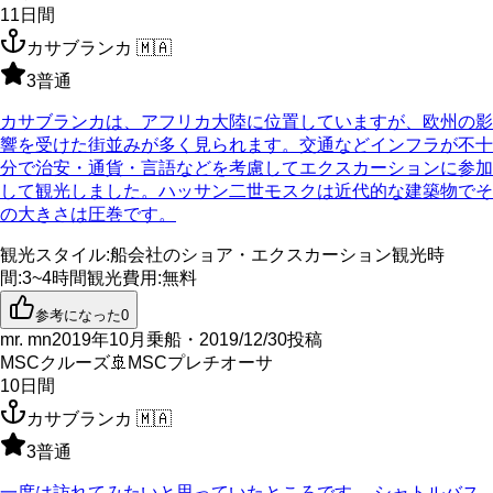
11
日間
カサブランカ
🇲🇦
3
普通
カサブランカは、アフリカ大陸に位置していますが、欧州の影
響を受けた街並みが多く見られます。交通などインフラが不十
分で治安・通貨・言語などを考慮してエクスカーションに参加
して観光しました。ハッサン二世モスクは近代的な建築物でそ
の大きさは圧巻です。
観光スタイル
:
船会社のショア・エクスカーション
観光時
間
:
3~4時間
観光費用
:
無料
参考になった
0
mr. mn
2019年10月乗船・2019/12/30投稿
MSCクルーズ
🚢
MSCプレチオーサ
10
日間
カサブランカ
🇲🇦
3
普通
一度は訪れてみたいと思っていたところです。 シャトルバス