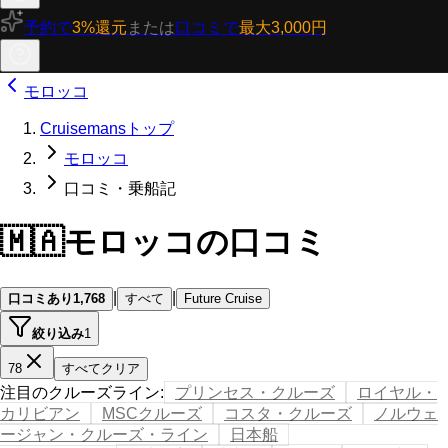
予約で
3%還元
または
口コミで
最大3,000円
モロッコ
Cruisemansトップ
モロッコ
口コミ・乗船記
🇲🇦
モロッコの口コミ
|
|
口コミあり
1,768
すべて
Future Cruise
絞り込み
1
78
すべてクリア
注目のクルーズライン
:
プリンセス・クルーズ
ロイヤル・
カリビアン
MSCクルーズ
コスタ・クルーズ
ノルウェ
ージャン・クルーズ・ライン
日本船