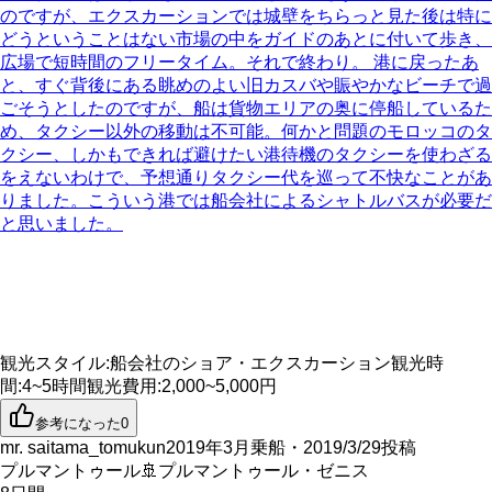
のですが、エクスカーションでは城壁をちらっと見た後は特に
どうということはない市場の中をガイドのあとに付いて歩き、
広場で短時間のフリータイム。それで終わり。 港に戻ったあ
と、すぐ背後にある眺めのよい旧カスバや賑やかなビーチで過
ごそうとしたのですが、船は貨物エリアの奥に停船しているた
め、タクシー以外の移動は不可能。何かと問題のモロッコのタ
クシー、しかもできれば避けたい港待機のタクシーを使わざる
をえないわけで、予想通りタクシー代を巡って不快なことがあ
りました。こういう港では船会社によるシャトルバスが必要だ
と思いました。
観光スタイル
:
船会社のショア・エクスカーション
観光時
間
:
4~5時間
観光費用
:
2,000~5,000円
参考になった
0
mr. saitama_tomukun
2019年3月乗船・2019/3/29投稿
プルマントゥール
🚢
プルマントゥール・ゼニス