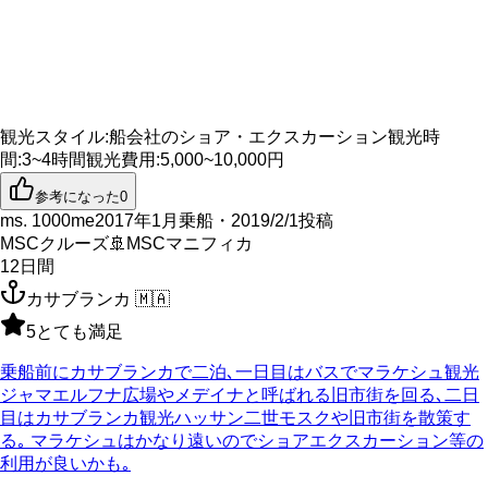
観光スタイル
:
船会社のショア・エクスカーション
観光時
間
:
3~4時間
観光費用
:
5,000~10,000円
参考になった
0
ms. 1000me
2017年1月乗船・2019/2/1投稿
MSCクルーズ
🚢
MSCマニフィカ
12
日間
カサブランカ
🇲🇦
5
とても満足
乗船前にカサブランカで二泊､一日目はバスでマラケシュ観光
ジャマエルフナ広場やメデイナと呼ばれる旧市街を回る､二日
目はカサブランカ観光ハッサン二世モスクや旧市街を散策す
る｡ マラケシュはかなり遠いのでショアエクスカーション等の
利用が良いかも｡