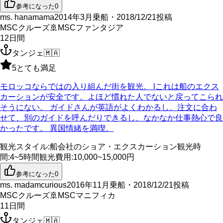
参考になった
0
ms. hanamama
2014年3月乗船・2018/12/21投稿
MSCクルーズ
🚢
MSCファンタジア
12
日間
タンジェ
🇲🇦
5
とても満足
モロッコならではの入り組んだ街を観光。 lこれは船のエクス
カーションが安全です。よほど慣れた人でないと戻ってこられ
そうにない。 ガイドさんが英語がよくわかるし、注文に合わ
せて、別のガイドを呼んだりできるし、なかなか仕事熱心で良
かったです。 異国情緒を満喫。
観光スタイル
:
船会社のショア・エクスカーション
観光時
間
:
4~5時間
観光費用
:
10,000~15,000円
参考になった
0
ms. madamcurious
2016年11月乗船・2018/12/21投稿
MSCクルーズ
🚢
MSCマニフィカ
11
日間
タンジェ
🇲🇦