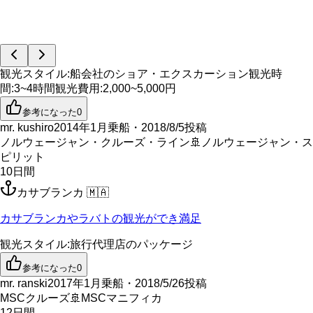
観光スタイル
:
船会社のショア・エクスカーション
観光時
間
:
3~4時間
観光費用
:
2,000~5,000円
参考になった
0
mr. kushiro
2014年1月乗船・2018/8/5投稿
ノルウェージャン・クルーズ・ライン
🚢
ノルウェージャン・ス
ピリット
10
日間
カサブランカ
🇲🇦
カサブランカやラバトの観光ができ満足
観光スタイル
:
旅行代理店のパッケージ
参考になった
0
mr. ranski
2017年1月乗船・2018/5/26投稿
MSCクルーズ
🚢
MSCマニフィカ
12
日間