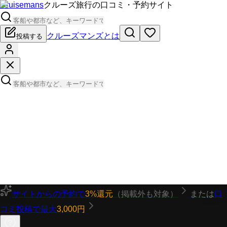
Cruisemans
クルーズ旅行の口コミ・予約サイト
クルーズマンズとは
投稿する
サイトからの予約で
3%還元
（掲載外も対象）
または
口
コミ投稿で最大
3,000円