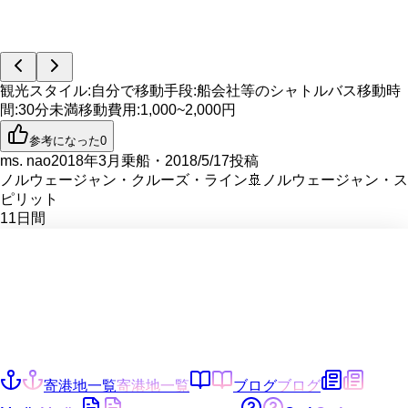
観光スタイル
:
自分で
移動手段
:
船会社等のシャトルバス
移動時
間
:
30分未満
移動費用
:
1,000~2,000円
参考になった
0
ms. nao
2018年3月乗船・2018/5/17投稿
ノルウェージャン・クルーズ・ライン
🚢
ノルウェージャン・ス
ピリット
11
日間
寄港地一覧
寄港地一覧
ブログ
ブログ