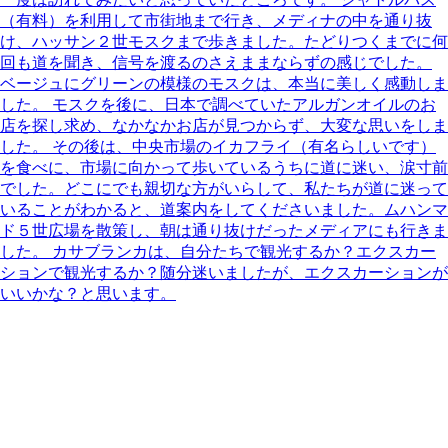
（有料）を利用して市街地まで行き、メディナの中を通り抜
け、ハッサン２世モスクまで歩きました。たどりつくまでに何
回も道を聞き、信号を渡るのさえままならずの感じでした。
ベージュにグリーンの模様のモスクは、本当に美しく感動しま
した。 モスクを後に、日本で調べていたアルガンオイルのお
店を探し求め、なかなかお店が見つからず、大変な思いをしま
した。 その後は、中央市場のイカフライ（有名らしいです）
を食べに、市場に向かって歩いているうちに道に迷い、涙寸前
でした。どこにでも親切な方がいらして、私たちが道に迷って
いることがわかると、道案内をしてくださいました。ムハンマ
ド５世広場を散策し、朝は通り抜けだったメディアにも行きま
した。 カサブランカは、自分たちで観光するか？エクスカー
ションで観光するか？随分迷いましたが、エクスカーションが
いいかな？と思います。