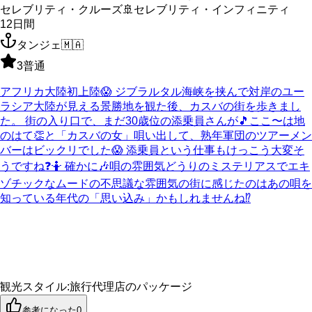
セレブリティ・クルーズ
🚢
セレブリティ・インフィニティ
12
日間
タンジェ
🇲🇦
3
普通
アフリカ大陸初上陸😱 ジブラルタル海峡を挟んで対岸のユー
ラシア大陸が見える景勝地を観た後、カスバの街を歩きまし
た。 街の入り口で、まだ30歳位の添乗員さんが🎵ここ〜は地
のはて👏と「カスバの女」唄い出して、熟年軍団のツアーメン
バーはビックリでした😱 添乗員という仕事もけっこう大変そ
うですね❓🤷 確かに🎶唄の雰囲気どうりのミステリアスでエキ
ゾチックなムードの不思議な雰囲気の街に感じたのはあの唄を
知っている年代の「思い込み」かもしれませんね⁉️
観光スタイル
:
旅行代理店のパッケージ
参考になった
0