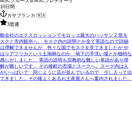
MSCクルーズ
🚢
MSCプレチオーサ
10
日間
カサブランカ
🇲🇦
3
普通
船会社のエクスカッションでモロッコ最大のハッサン 2 世モ
スクと市内観光へ。 モスク内の説明とか全て英語なので詳細
は理解できませんが 色々な国でモスクを見てきましたが や
はりアフリカという土地柄なのか 地下の手洗い場とか独特な
感じがしました。 英語の説明も宗教的な難しい単語があり理
解が難しいです。 その後町の市場とスークへ。スーク内は人
がいっぱいで 同じように店が並んでいるので 少し入って出
てきました。その後よくあるお土産屋さんへ案内されました。