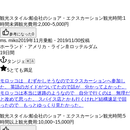
観光スタイル
:
船会社のショア・エクスカーション
観光時間
:
1
時間未満
観光費用
:
2,000~5,000円
参考になった
0
ms. miko
2019年11月乗船・2019/11/30投稿
ホーランド・アメリカ・ライン
🚢
ロッテルダム
19
日間
タンジェ
🇲🇦
5
とても満足
モロッコは むずかしそうなのでエクスカーションへ参加し
た。 英語のガイドがついてたので話が 分かってよかった。
モロッコは本当に迷路のようなので 自分で行くのは 無理だ
と改めて思った。 スパイス店とかも行くけれど結構速足で回
ったので もっとゆっくり見たかった。
観光スタイル
:
船会社のショア・エクスカーション
観光時間
:
5
時間以上
観光費用
:
10,000~15,000円