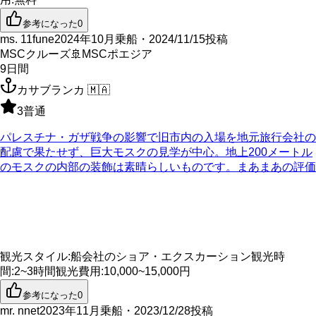
参考になった
0
ms. 11fune
2024年10月乗船・2024/11/15投稿
MSCクルーズ
🚢
MSCポエジア
9
日間
カサブランカ
🇲🇦
3
普通
パレスチナ・ガザ戦争の影響で旧市内の入場を地元旅行会社の
配慮で果たせず、巨大モスクの見学が中心。地上200メートル
のモスクの内部の装飾は素晴らしいものです。まあまあの評価
観光スタイル
:
船会社のショア・エクスカーション
観光時
間
:
2~3時間
観光費用
:
10,000~15,000円
参考になった
0
mr. nnet
2023年11月乗船・2023/12/28投稿