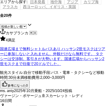
エリアから探す
:
日本発着
地中海
アジア
カリブ海
アラスカ
西ヨーロッパ、イギリス・英国
全20件
カサブランカ
🇲🇦
4
満足
国連広場まで無料シャトルバスあり ハッサン2世モスクはツア
ーに参加しないと入れません。外観だけなら無料です。 タク
シーは交渉制。客引きが大勢います。国連広場からハッサン2
世モスクまで往復で20ドルでした。
観光スタイル
:
自分で
移動手段
:
バス・電車・タクシーなど
移動
時間
:
30分未満
移動費用
:
2,000~3,000円
参考になった
0
ms. aniy
2025年10月乗船・2025/10/24投稿
ヴァージン・ボヤージュ
🚢
スカーレット・レディ
16
日間