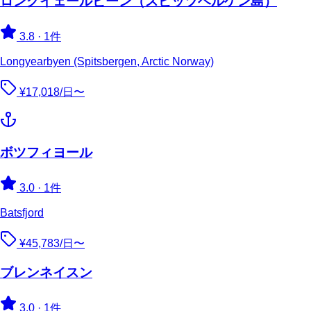
ロングイェールビーン（スピッツベルゲン島）
3.8
·
1件
Longyearbyen (Spitsbergen, Arctic Norway)
¥17,018/日〜
ボツフィヨール
3.0
·
1件
Batsfjord
¥45,783/日〜
ブレンネイスン
3.0
·
1件