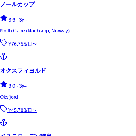
ノールカップ
3.6
·
3件
North Cape (Nordkapp, Norway)
¥76,755/日〜
オクスフィヨルド
3.0
·
3件
Oksfjord
¥45,783/日〜