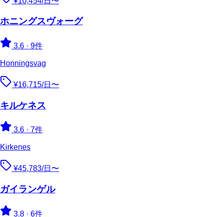
¥10,454/日〜
ホニングスヴォーグ
3.6
·
9件
Honningsvag
¥16,715/日〜
キルケネス
3.6
·
7件
Kirkenes
¥45,783/日〜
ガイランゲル
3.8
·
6件