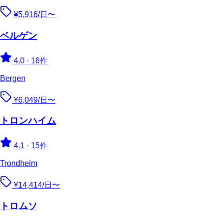
¥5,916/日〜
ベルゲン
4.0
·
16件
Bergen
¥6,049/日〜
トロンハイム
4.1
·
15件
Trondheim
¥14,414/日〜
トロムソ