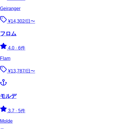
Geiranger
¥14,302/日〜
フロム
4.0
·
6件
Flam
¥13,787/日〜
モルデ
3.7
·
5件
Molde