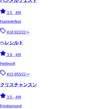
ハンメルフェスト
3.5
·
4件
Hammerfest
¥18,922/日〜
ヘレシルト
3.9
·
4件
Hellesylt
¥15,955/日〜
クリスチャンスン
3.5
·
4件
Kristiansund