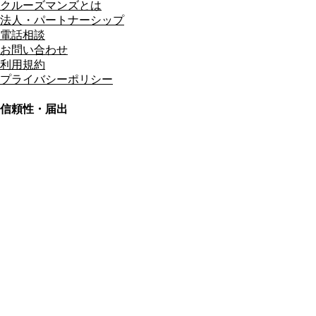
クルーズマンズとは
法人・パートナーシップ
電話相談
お問い合わせ
利用規約
プライバシーポリシー
信頼性・届出
総合旅行業務取扱管理者
資格保有
適格請求書発行事業者
T3011301023586