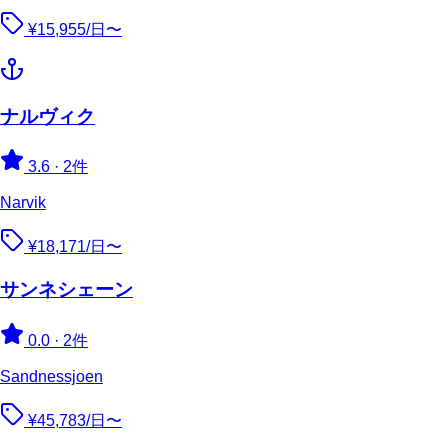
¥15,955/日〜
ナルヴィク
3.6
·
2件
Narvik
¥18,171/日〜
サンネシェーン
0.0
·
2件
Sandnessjoen
¥45,783/日〜