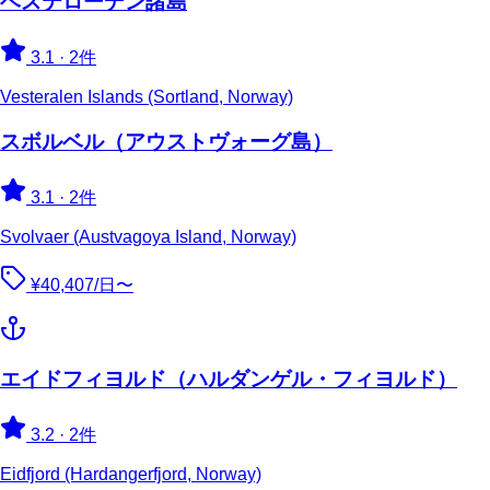
ベステローデン諸島
3.1
·
2件
Vesteralen Islands (Sortland, Norway)
スボルベル（アウストヴォーグ島）
3.1
·
2件
Svolvaer (Austvagoya Island, Norway)
¥40,407/日〜
エイドフィヨルド（ハルダンゲル・フィヨルド）
3.2
·
2件
Eidfjord (Hardangerfjord, Norway)