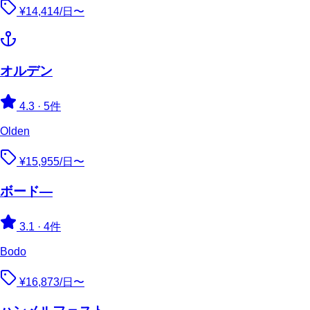
¥14,414/日〜
オルデン
4.3
·
5件
Olden
¥15,955/日〜
ボード―
3.1
·
4件
Bodo
¥16,873/日〜