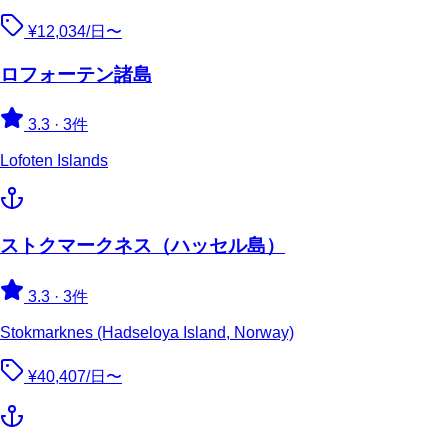
¥12,034/日〜
ロフォーテン諸島
3.3
·
3件
Lofoten Islands
ストクマークネス（ハッセル島）
3.3
·
3件
Stokmarknes (Hadseloya Island, Norway)
¥40,407/日〜