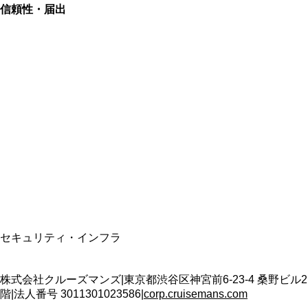
信頼性・届出
総合旅行業務取扱管理者
資格保有
適格請求書発行事業者
T3011301023586
SSL/TLS暗号化通信
セキュリティ・インフラ
株式会社クルーズマンズ
|
東京都渋谷区神宮前6-23-4 桑野ビル2
階
|
法人番号
3011301023586
|
corp.cruisemans.com