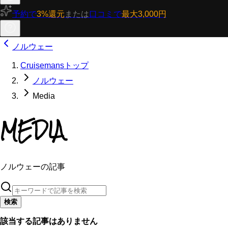
予約で
3%還元
または
口コミで
最大3,000円
ノルウェー
Cruisemansトップ
ノルウェー
Media
MEDIA
ノルウェーの記事
検索
該当する記事はありません