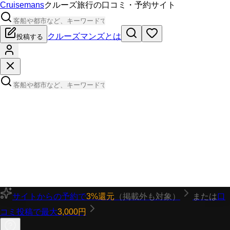
Cruisemans
クルーズ旅行の口コミ・予約サイト
クルーズマンズとは
投稿する
サイトからの予約で
3%還元
（掲載外も対象）
または
口
コミ投稿で最大
3,000円