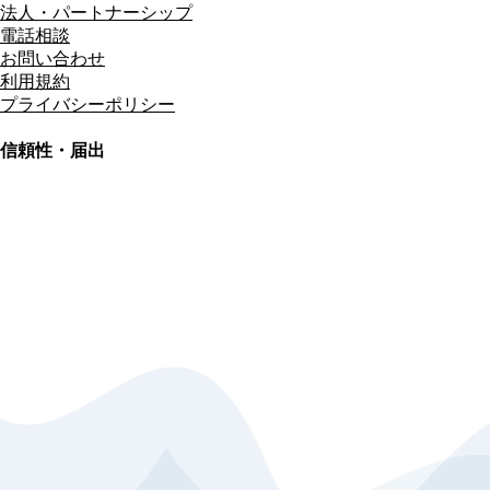
法人・パートナーシップ
電話相談
お問い合わせ
利用規約
プライバシーポリシー
信頼性・届出
総合旅行業務取扱管理者
資格保有
適格請求書発行事業者
T3011301023586
SSL/TLS暗号化通信