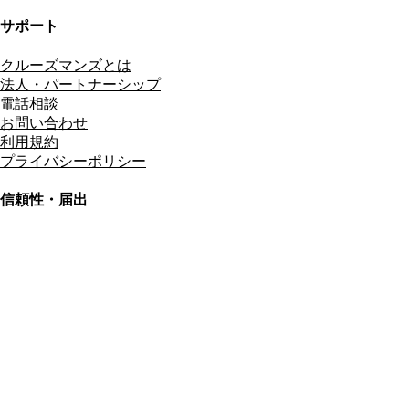
サポート
クルーズマンズとは
法人・パートナーシップ
電話相談
お問い合わせ
利用規約
プライバシーポリシー
信頼性・届出
総合旅行業務取扱管理者
資格保有
適格請求書発行事業者
T3011301023586