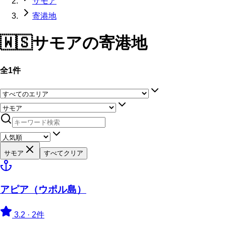
サモア
寄港地
🇼🇸
サモア
の寄港地
全1件
サモア
すべてクリア
アピア（ウポル島）
3.2
·
2件