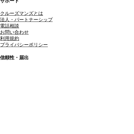
サポート
クルーズマンズとは
法人・パートナーシップ
電話相談
お問い合わせ
利用規約
プライバシーポリシー
信頼性・届出
総合旅行業務取扱管理者
資格保有
適格請求書発行事業者
T3011301023586