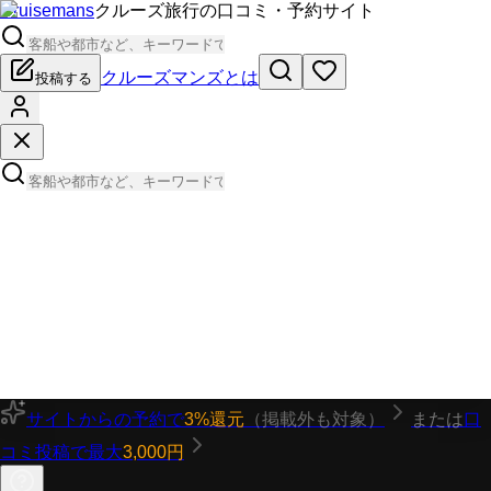
Cruisemans
クルーズ旅行の口コミ・予約サイト
クルーズマンズとは
投稿する
サイトからの予約で
3%還元
（掲載外も対象）
または
口
コミ投稿で最大
3,000円