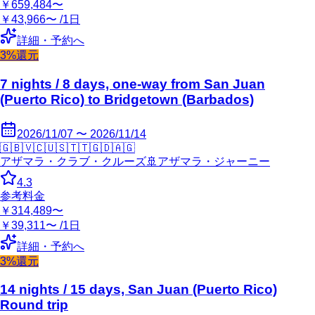
￥659,484〜
￥43,966〜 /1日
詳細・予約へ
3%還元
7 nights / 8 days, one-way from San Juan
(Puerto Rico) to Bridgetown (Barbados)
2026/11/07 〜 2026/11/14
🇬🇧
🇻🇨
🇺🇸
🇹🇹
🇬🇩
🇦🇬
アザマラ・クラブ・クルーズ
🚢
アザマラ・ジャーニー
4.3
参考料金
￥314,489〜
￥39,311〜 /1日
詳細・予約へ
3%還元
14 nights / 15 days, San Juan (Puerto Rico)
Round trip