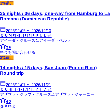
3%還元
35 nights / 36 days, one-way from Hamburg to La
Romana (Dominican Republic)
2026/11/05 〜 2026/12/10
🇬🇧
🇩🇪
🇳🇱
🇪🇸
🇫🇷
🇰🇳
+
6
アイーダ・クルーズ
🚢
アイーダ・ペルラ
3.5
料金を問い合わせる
3%還元
14 nights / 15 days, San Juan (Puerto Rico)
Round trip
2026/11/07 〜 2026/11/21
🇬🇧
🇳🇱
🇰🇳
🇻🇨
🇱🇨
🇺🇸
+
4
アザマラ・クラブ・クルーズ
🚢
アザマラ・ジャーニー
4.3
参考料金