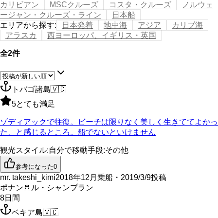
カリビアン
MSCクルーズ
コスタ・クルーズ
ノルウェ
ージャン・クルーズ・ライン
日本船
エリアから探す
:
日本発着
地中海
アジア
カリブ海
アラスカ
西ヨーロッパ、イギリス・英国
全2件
トバゴ諸島
🇻🇨
5
とても満足
ゾディアックで往復。ビーチは限りなく美しく生きててよかっ
た、と感じるところ。船でないといけません
観光スタイル
:
自分で
移動手段
:
その他
参考になった
0
mr. takeshi_kimi
2018年12月乗船・2019/3/9投稿
ポナン
🚢
ル・シャンプラン
8
日間
ベキア島
🇻🇨