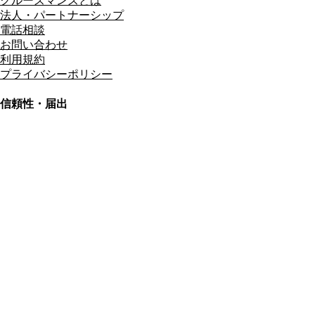
クルーズマンズとは
法人・パートナーシップ
電話相談
お問い合わせ
利用規約
プライバシーポリシー
信頼性・届出
総合旅行業務取扱管理者
資格保有
適格請求書発行事業者
T3011301023586
SSL/TLS暗号化通信