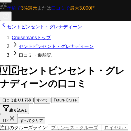
予約で
3%還元
または
口コミで
最大3,000円
セントビンセント・グレナディーン
Cruisemansトップ
セントビンセント・グレナディーン
口コミ・乗船記
🇻🇨
セントビンセント・グレ
ナディーンの口コミ
|
|
口コミあり
1,768
すべて
Future Cruise
絞り込み
1
112
すべてクリア
注目のクルーズライン
:
プリンセス・クルーズ
ロイヤル・