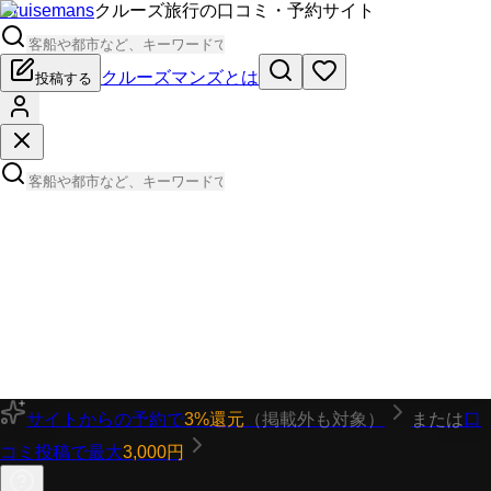
Cruisemans
クルーズ旅行の口コミ・予約サイト
クルーズマンズとは
投稿する
サイトからの予約で
3%還元
（掲載外も対象）
または
口
コミ投稿で最大
3,000円