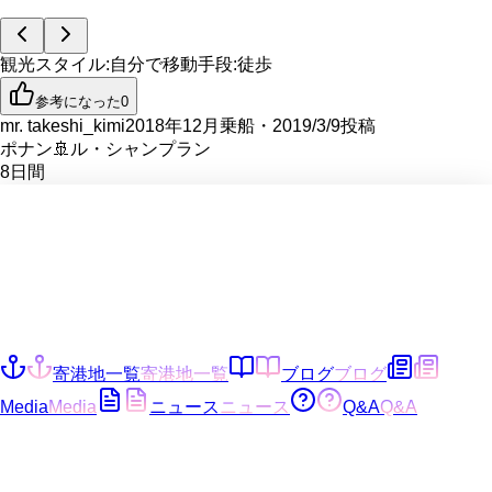
観光スタイル
:
自分で
移動手段
:
徒歩
参考になった
0
mr. takeshi_kimi
2018年12月乗船・2019/3/9投稿
ポナン
🚢
ル・シャンプラン
8
日間
寄港地一覧
寄港地一覧
ブログ
ブログ
Media
Media
ニュース
ニュース
Q&A
Q&A