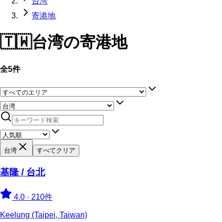
台湾
寄港地
🇹🇼
台湾
の寄港地
全5件
台湾
すべてクリア
基隆 / 台北
4.0
·
210件
Keelung (Taipei, Taiwan)