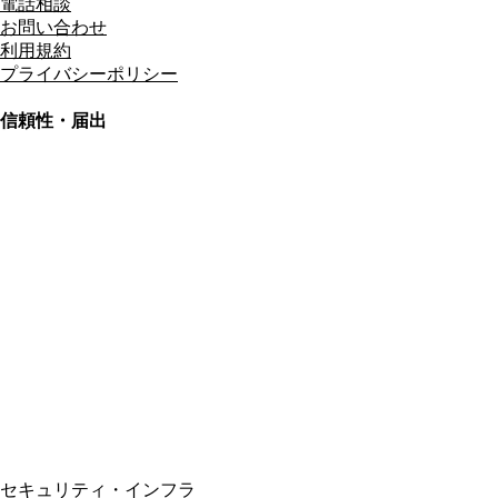
電話相談
お問い合わせ
利用規約
プライバシーポリシー
信頼性・届出
総合旅行業務取扱管理者
資格保有
適格請求書発行事業者
T3011301023586
SSL/TLS暗号化通信
セキュリティ・インフラ