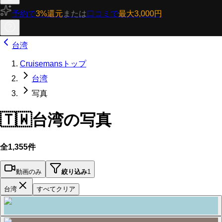
予約で
3%還元
または
口コミで
最大3,000円
台湾
Cruisemansトップ
台湾
写真
🇹🇼
台湾の写真
全1,355件
動画のみ
絞り込み
1
台湾
すべてクリア