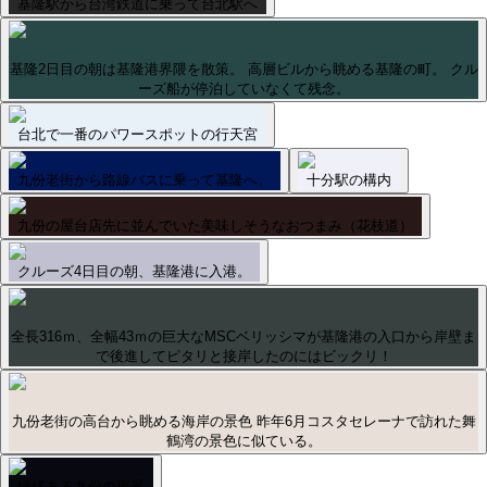
基隆駅から台湾鉄道に乗って台北駅へ
基隆2日目の朝は基隆港界隈を散策。 高層ビルから眺める基隆の町。 クル
ーズ船が停泊していなくて残念。
台北で一番のパワースポットの行天宮
九份老街から路線バスに乗って基隆へ。
十分駅の構内
九份の屋台店先に並んでいた美味しそうなおつまみ（花枝道）
クルーズ4日目の朝、基隆港に入港。
全長316ｍ、全幅43ｍの巨大なMSCベリッシマが基隆港の入口から岸壁ま
で後進してピタリと接岸したのにはビックリ！
九份老街の高台から眺める海岸の景色 昨年6月コスタセレーナで訪れた舞
鶴湾の景色に似ている。
情緒ある九份の夜景