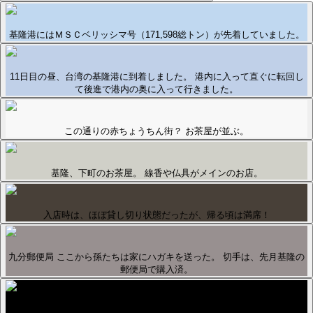
基隆港にはＭＳＣベリッシマ号（171,598総トン）が先着していました。
11日目の昼、台湾の基隆港に到着しました。 港内に入って直ぐに転回し
て後進で港内の奥に入って行きました。
この通りの赤ちょうちん街？ お茶屋が並ぶ。
基隆、下町のお茶屋。 線香や仏具がメインのお店。
入店時は、ほぼ貸し切り状態だったが、帰る頃は満席！
九分郵便局 ここから孫たちは家にハガキを送った。 切手は、先月基隆の
郵便局で購入済。