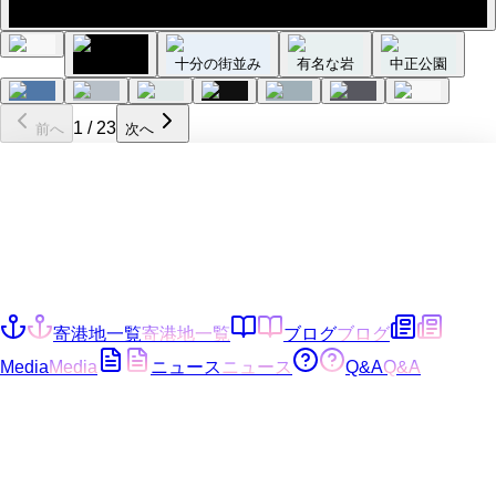
オープン前の店が多く、閑散とした九分
金山老街
十分の街並み
有名な岩
中正公園
1
/
23
前へ
次へ
寄港地一覧
寄港地一覧
ブログ
ブログ
Media
Media
ニュース
ニュース
Q&A
Q&A