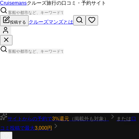
Cruisemans
クルーズ旅行の口コミ・予約サイト
クルーズマンズとは
投稿する
サイトからの予約で
3%還元
（掲載外も対象）
または
口
コミ投稿で最大
3,000円