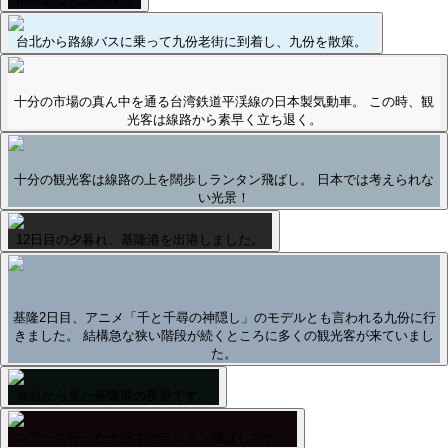
台北から路線バスに乗って九份老街に到着し、九份を散策。
十分の市場の真ん中を通る台湾鉄道平渓線の日本製気動車。 この時、観
光客は線路から素早く立ち退く。
十分の観光客は線路の上を闊歩しランタン飛ばし。 日本では考えられな
い光景！
12日目の夕暮れ、基隆港を出港しました。
基隆2日目、アニメ「千と千尋の神隠し」のモデルとも言われる九份に行
きました。 結構急な狭い階段が続くところに多くの観光客が来ていまし
た。
高台から見た基隆港の夜景です。
ツアーで行った十份でのランタン飛ばしです。