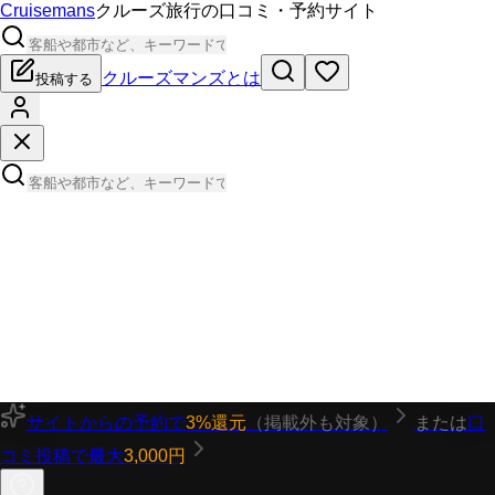
Cruisemans
クルーズ旅行の口コミ・予約サイト
クルーズマンズとは
投稿する
サイトからの予約で
3%還元
（掲載外も対象）
または
口
コミ投稿で最大
3,000円