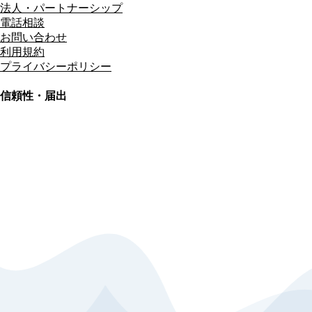
法人・パートナーシップ
電話相談
お問い合わせ
利用規約
プライバシーポリシー
信頼性・届出
総合旅行業務取扱管理者
資格保有
適格請求書発行事業者
T3011301023586
SSL/TLS暗号化通信