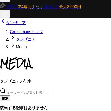
予約で
3%還元
または
口コミで
最大3,000円
タンザニア
Cruisemansトップ
タンザニア
Media
MEDIA
タンザニアの記事
検索
該当する記事はありません