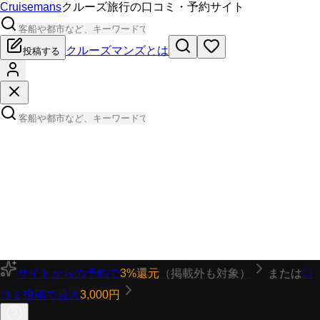
Cruisemans
クルーズ旅行の口コミ・予約サイト
クルーズマンズとは
投稿する
サイトからの予約で
3%還元
（掲載外も対象）
または
口
コミ投稿で最大
3,000円