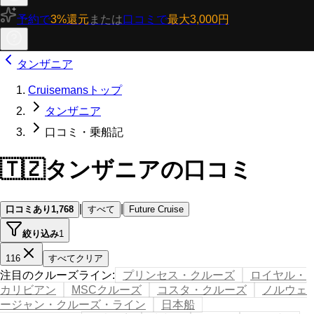
予約で
3%還元
または
口コミで
最大3,000円
タンザニア
Cruisemansトップ
タンザニア
口コミ・乗船記
🇹🇿
タンザニアの口コミ
|
|
口コミあり
1,768
すべて
Future Cruise
絞り込み
1
116
すべてクリア
注目のクルーズライン
:
プリンセス・クルーズ
ロイヤル・
カリビアン
MSCクルーズ
コスタ・クルーズ
ノルウェ
ージャン・クルーズ・ライン
日本船