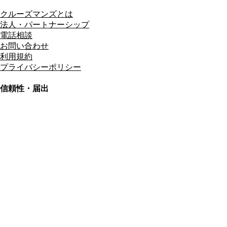
クルーズマンズとは
法人・パートナーシップ
電話相談
お問い合わせ
利用規約
プライバシーポリシー
信頼性・届出
総合旅行業務取扱管理者
資格保有
適格請求書発行事業者
T3011301023586