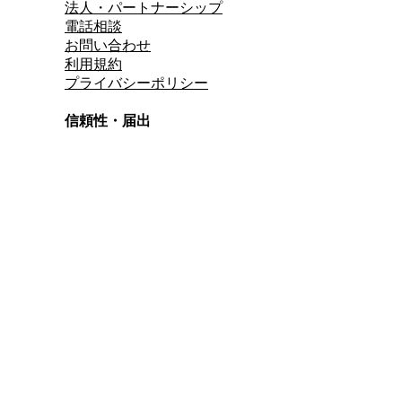
法人・パートナーシップ
電話相談
お問い合わせ
利用規約
プライバシーポリシー
信頼性・届出
総合旅行業務取扱管理者
資格保有
適格請求書発行事業者
T3011301023586
SSL/TLS暗号化通信