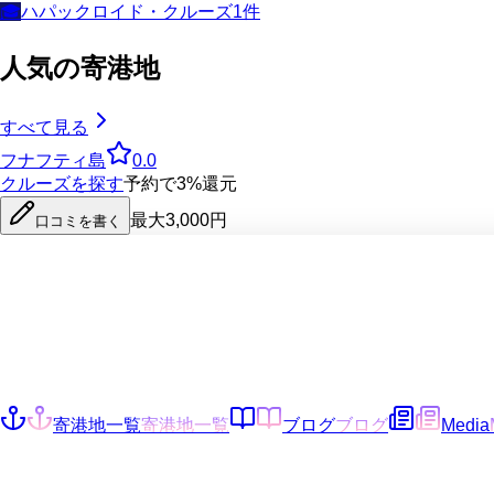
🎓
ハパックロイド・クルーズ
1
件
人気の寄港地
すべて見る
フナフティ島
0.0
クルーズを探す
予約で3%還元
最大3,000円
口コミを書く
寄港地一覧
寄港地一覧
ブログ
ブログ
Media