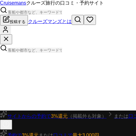
Cruisemans
クルーズ旅行の口コミ・予約サイト
クルーズマンズとは
投稿する
サイトからの予約で
3%還元
（掲載外も対象）
または
口
予約で
3%還元
または
口コミで
最大3,000円