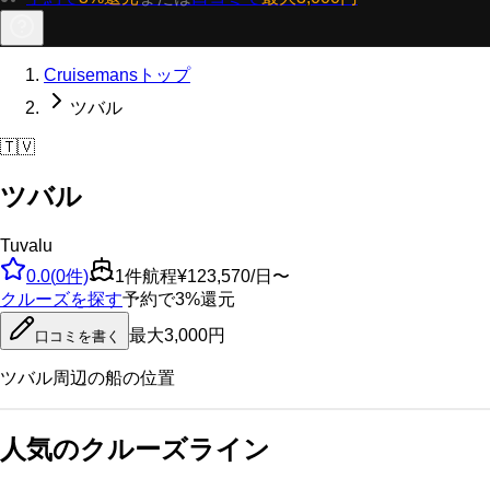
Cruisemansトップ
ツバル
🇹🇻
ツバル
Tuvalu
0.0
(
0
件)
1
件航程
¥123,570/日〜
クルーズを探す
予約で3%還元
最大3,000円
口コミを書く
ツバル
周辺の船の位置
人気のクルーズライン