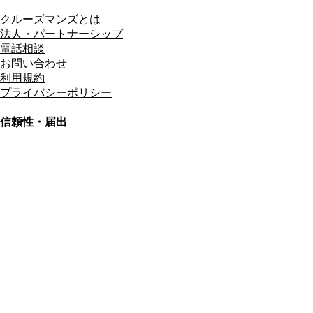
クルーズマンズとは
法人・パートナーシップ
電話相談
お問い合わせ
利用規約
プライバシーポリシー
信頼性・届出
総合旅行業務取扱管理者
資格保有
適格請求書発行事業者
T3011301023586