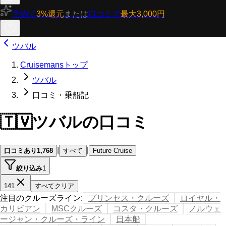
予約で
3%還元
または
口コミで
最大3,000円
ツバル
Cruisemansトップ
ツバル
口コミ・乗船記
🇹🇻
ツバルの口コミ
|
|
口コミあり
1,768
すべて
Future Cruise
絞り込み
1
141
すべてクリア
注目のクルーズライン
:
プリンセス・クルーズ
ロイヤル・
カリビアン
MSCクルーズ
コスタ・クルーズ
ノルウェ
ージャン・クルーズ・ライン
日本船