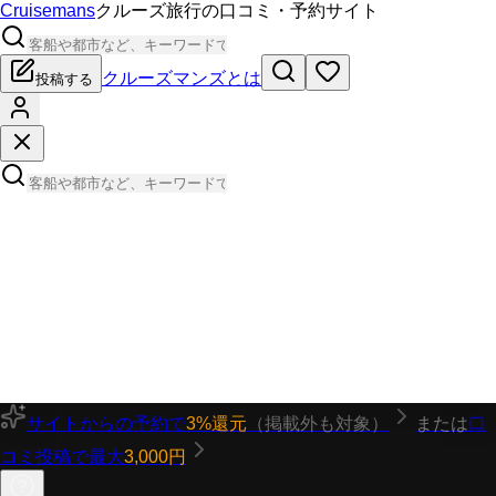
Cruisemans
クルーズ旅行の口コミ・予約サイト
クルーズマンズとは
投稿する
サイトからの予約で
3%還元
（掲載外も対象）
または
口
コミ投稿で最大
3,000円