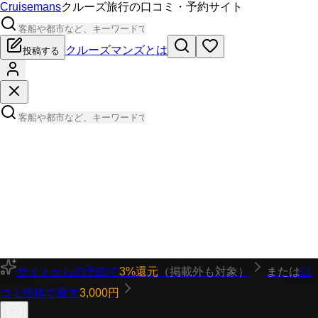
Cruisemans
クルーズ旅行の口コミ・予約サイト
クルーズマンズとは
投稿する
サイトからの予約で
3%還元
（掲載外も対象）
または
口
コミ投稿で最大
3,000円