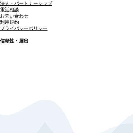
法人・パートナーシップ
電話相談
お問い合わせ
利用規約
プライバシーポリシー
信頼性・届出
総合旅行業務取扱管理者
資格保有
適格請求書発行事業者
T3011301023586
SSL/TLS暗号化通信