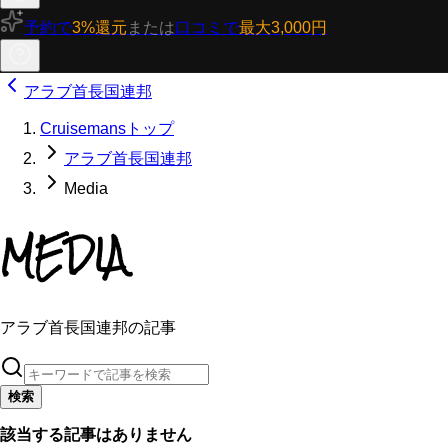
予約で
3%還元
または
口コミで
最大3,000円
アラブ首長国連邦
Cruisemansトップ
アラブ首長国連邦
Media
MEDIA
アラブ首長国連邦の記事
検索
該当する記事はありません