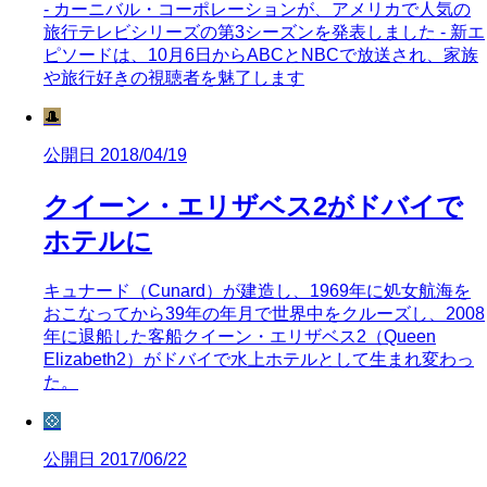
- カーニバル・コーポレーションが、アメリカで人気の
旅行テレビシリーズの第3シーズンを発表しました - 新エ
ピソードは、10月6日からABCとNBCで放送され、家族
や旅行好きの視聴者を魅了します
🎩
公開日 2018/04/19
クイーン・エリザベス2がドバイで
ホテルに
キュナード（Cunard）が建造し、1969年に処女航海を
おこなってから39年の年月で世界中をクルーズし、2008
年に退船した客船クイーン・エリザベス2（Queen
Elizabeth2）がドバイで水上ホテルとして生まれ変わっ
た。
💠
公開日 2017/06/22