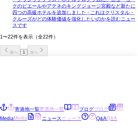
クのピエールやアテネのキングジョージ宮殿など新たに
四つの高級ホテルを追加しました - これはクリスタル・
クルーズがどの体験価値を強化したいのかを読むニュー
スです
1〜22件を表示（全22件）
前へ
1
次へ
寄港地一覧
寄港地一覧
ブログ
ブログ
Media
Media
ニュース
ニュース
Q&A
Q&A