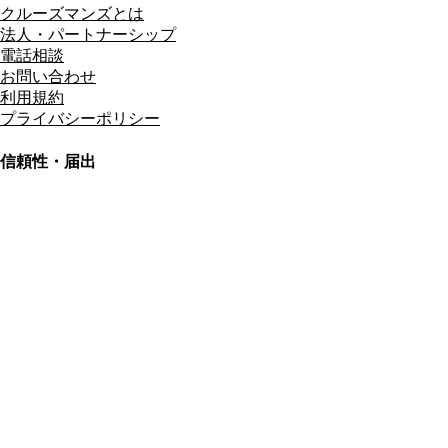
クルーズマンズとは
法人・パートナーシップ
電話相談
お問い合わせ
利用規約
プライバシーポリシー
信頼性・届出
総合旅行業務取扱管理者
資格保有
適格請求書発行事業者
T3011301023586