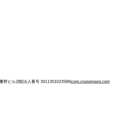
 桑野ビル2階
|
法人番号
3011301023586
|
corp.cruisemans.com