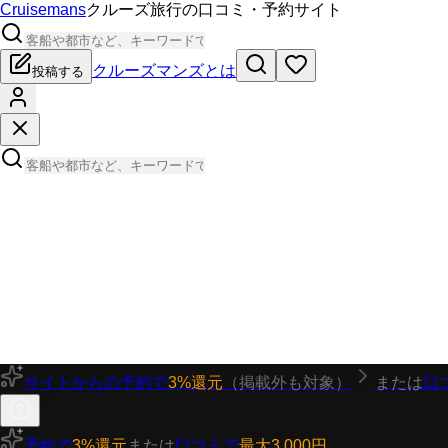
Cruisemans
クルーズ旅行の口コミ・予約サイト
クルーズマンズとは
投稿する
サイトからの予約で
3%還元
（掲載外も対象）
または
口
予約で
3%還元
または
口コミで
最大3,000円