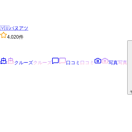
🇻🇺
バヌアツ
4.0
20
件
クルーズ
クルーズ
口コミ
口コミ
写真
写真