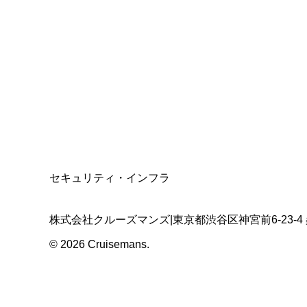
総合旅行業務取扱管理者
資格保有
適格請求書発行事業者
T3011301023586
SSL/TLS暗号化通信
セキュリティ・インフラ
株式会社クルーズマンズ
|
東京都渋谷区神宮前6-23-4
©
2026
Cruisemans.