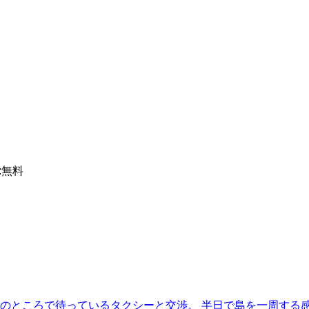
:
無料
のところで待っているタクシーと交渉。 半日で島を一周する