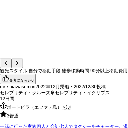
観光スタイル
:
自分で
移動手段
:
徒歩
移動時間
:
90分以上
移動費用
参考になった
0
mr. shiawasemon
2022年12月乗船・2022/12/30投稿
セレブリティ・クルーズ
🚢
セレブリティ・イクリプス
12
日間
ポートビラ（エファテ島）
🇻🇺
3
普通
一緒に行った家族四人と合計七人でタクシーをチャーター。港