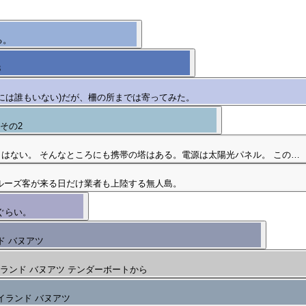
る。
3
には誰もいない)だが、柵の所までは寄ってみた。
その2
はない。 そんなところにも携帯の塔はある。電源は太陽光パネル。 この…
ルーズ客が来る日だけ業者も上陸する無人島。
ぐらい。
ド バヌアツ
ランド バヌアツ テンダーボートから
イランド バヌアツ