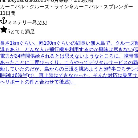
mr. tokyosukipio
2025年8月乗船・3/23投稿
カーニバル・クルーズ・ライン
🚢
カーニバル・スプレンダー
11
日間
ミステリー島
🇻🇺
5
とても満足
長さ1kmぐらい、幅100mぐらいの細長い無人島で、クルー
港もあり、どんな人が飛行機を利用するのか興味は尽きない(
電力が24時間供給されるとは思えないようなところに、携帯
あったことに二度びっくり。こうやってデジタルサービスの覇
船していたのだが、島からの日没を眺めようと5時半ごろテン
時刻は6時半)で、再上陸はできなかった。そんな対応は乗客
ヘリポートの件と合わせて後述)。