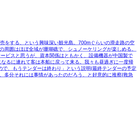
商売をする、という興味深い観光島。700mぐらいの滑走路の空
島の周囲はほぼ全域が珊瑚礁で、シュノーケリングが楽しめる。
サービスと思うが、資本関係はともかく、設備機器が中国製で
になるに連れて客は本船に戻って来る。我々も昼過ぎに一度帰
ので、もうテンダーは終わり」という説明(最終テンダーの予定
、多分それには事情があったのだろう、と好意的に推察(救急