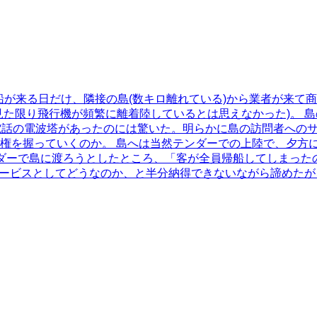
ズ船が来る日だけ、隣接の島(数キロ離れている)から業者が来て
見た限り飛行機が頻繁に離着陸しているとは思えなかった)。 
電話の電波塔があったのには驚いた。明らかに島の訪問者への
権を握っていくのか。 島へは当然テンダーでの上陸で、夕方
ダーで島に渡ろうとしたところ、「客が全員帰船してしまった
サービスとしてどうなのか、と半分納得できないながら諦めたが