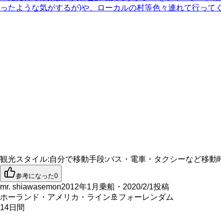
ったような気がするが)や、ローカルの村等色々連れて行って
観光スタイル
:
自分で
移動手段
:
バス・電車・タクシーなど
移動
参考になった
0
mr. shiawasemon
2012年1月乗船・2020/2/1投稿
ホーランド・アメリカ・ライン
🚢
フォーレンダム
14
日間