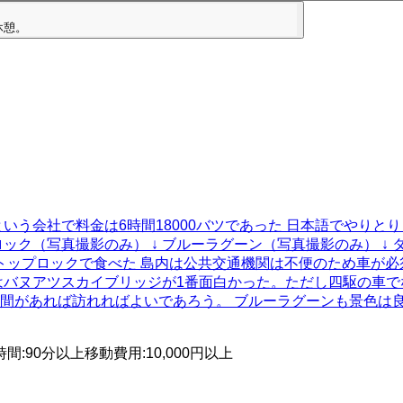
休憩。
いう会社で料金は6時間18000バツであった 日本語でやりと
ック（写真撮影のみ） ↓ ブルーラグーン（写真撮影のみ） ↓ タ
トップロックで食べた 島内は公共交通機関は不便のため車が必
はバヌアツスカイブリッジが1番面白かった。ただし四駆の車
間があれば訪れればよいであろう。 ブルーラグーンも景色は
時間
:
90分以上
移動費用
:
10,000円以上