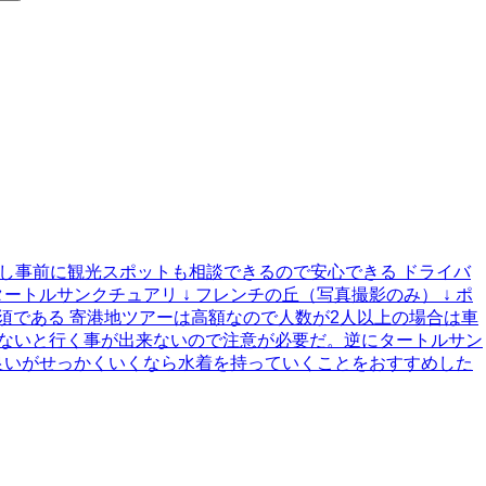
りし事前に観光スポットも相談できるので安心できる ドライバ
ートルサンクチュアリ ↓ フレンチの丘（写真撮影のみ） ↓ ポ
須である 寄港地ツアーは高額なので人数が2人以上の場合は車
でないと行く事が出来ないので注意が必要だ。逆にタートルサン
良いがせっかくいくなら水着を持っていくことをおすすめした