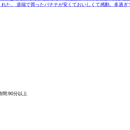
くれた。 道端で買ったバナナが安くておいしくて感動。多過ぎ
時間
:
90分以上