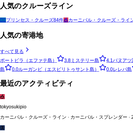
人気のクルーズライン
🧜‍♀️
プリンセス・クルーズ
84
件
🎪
カーニバル・クルーズ・ライ
人気の寄港地
すべて見る
ポートビラ（エファテ島）
3.8
ミステリー島
4.1
バヌアツ
島
0.0
ルーガンビ（エスピリトゥサント島）
0.0
レレパ島
最近のアクティビティ
🎪
tokyosukipio
カーニバル・クルーズ・ライン · カーニバル・スプレンダー · 20
🦋