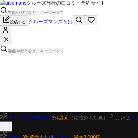
Cruisemans
クルーズ旅行の口コミ・予約サイト
クルーズマンズとは
投稿する
サイトからの予約で
3%還元
（掲載外も対象）
または
口
予約で
3%還元
または
口コミで
最大3,000円