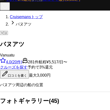
Cruisemansトップ
バヌアツ
🇻🇺
バヌアツ
Vanuatu
4.0
(
20
件)
281
件航程
¥5,517/日〜
クルーズを探す
予約で3%還元
最大3,000円
口コミを書く
バヌアツ
周辺の船の位置
フォトギャラリー
(
45
)