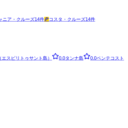
ャニア・クルーズ
14
件
🍕
コスタ・クルーズ
14
件
（エスピリトゥサント島）
0.0
タンナ島
0.0
ペンテコスト