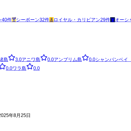
ン
40
件
🍸
シーボーン
32
件
⚓
ロイヤル・カリビアン
29
件
🦞
オーシ
諸島
3.0
アニワ島
0.0
アンブリム島
0.0
シャンパンベイ
0.0
ワラ島
0.0
25年8月25日