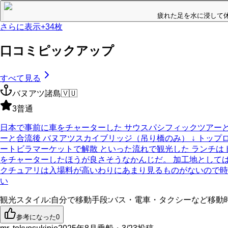
疲れた足を水に浸して
さらに表示
+
34
枚
口コミピックアップ
すべて見る
バヌアツ諸島
🇻🇺
3
普通
日本で事前に車をチャーターした サウスパシフィックツアーと
ーと合流後 バヌアツスカイブリッジ（吊り橋のみ） ↓ トップロ
ートビラマーケットで解散 といった流れで観光した ランチは
をチャーターしたほうが良さそうなかんじだ。 加工地として
クチュアリは入場料が高いわりにあまり見るものがないので時
い
観光スタイル
:
自分で
移動手段
:
バス・電車・タクシーなど
移動
参考になった
0