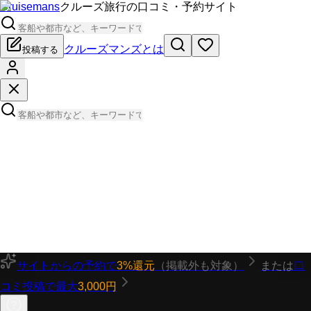
Cruisemans
クルーズ旅行の口コミ・予約サイト
クルーズマンズとは
投稿する
サイトからの予約で
3%還元
（掲載外も対象）
または
口
コミ投稿で最大
3,000円