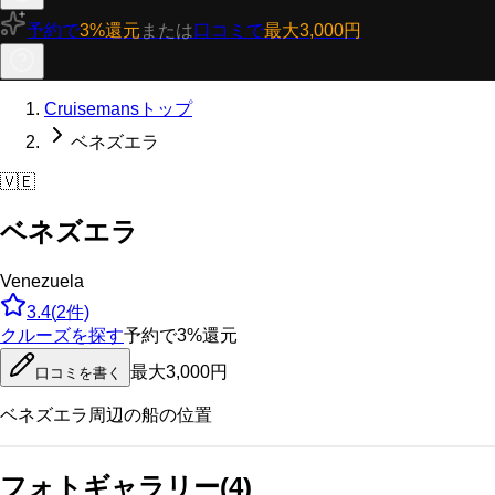
予約で
3%還元
または
口コミで
最大3,000円
Cruisemansトップ
ベネズエラ
🇻🇪
ベネズエラ
Venezuela
3.4
(
2
件)
クルーズを探す
予約で3%還元
最大3,000円
口コミを書く
ベネズエラ
周辺の船の位置
フォトギャラリー
(
4
)