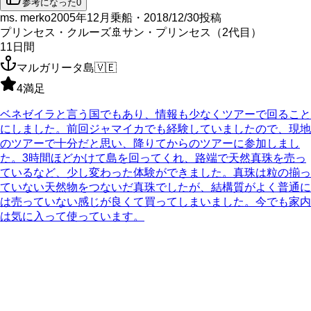
参考になった
0
ms. merko
2005年12月乗船・2018/12/30投稿
プリンセス・クルーズ
🚢
サン・プリンセス（2代目）
11
日間
マルガリータ島
🇻🇪
4
満足
ベネゼイラと言う国でもあり、情報も少なくツアーで回ること
にしました。前回ジャマイカでも経験していましたので、現地
のツアーで十分だと思い、降りてからのツアーに参加しまし
た。3時間ほどかけて島を回ってくれ、路端で天然真珠を売っ
ているなど、少し変わった体験ができました。真珠は粒の揃っ
ていない天然物をつないだ真珠でしたが、結構質がよく普通に
は売っていない感じが良くて買ってしまいました。今でも家内
は気に入って使っています。