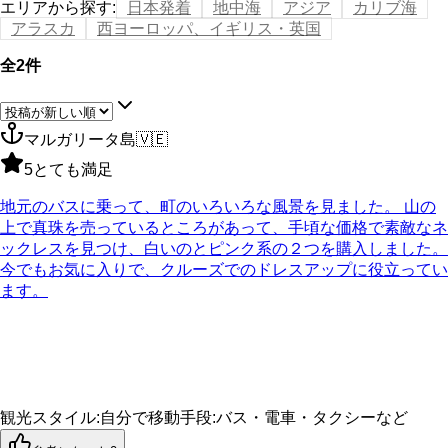
エリアから探す
:
日本発着
地中海
アジア
カリブ海
アラスカ
西ヨーロッパ、イギリス・英国
全2件
マルガリータ島
🇻🇪
5
とても満足
地元のバスに乗って、町のいろいろな風景を見ました。 山の
上で真珠を売っているところがあって、手頃な価格で素敵なネ
ックレスを見つけ、白いのとピンク系の２つを購入しました。
今でもお気に入りで、クルーズでのドレスアップに役立ってい
ます。
観光スタイル
:
自分で
移動手段
:
バス・電車・タクシーなど