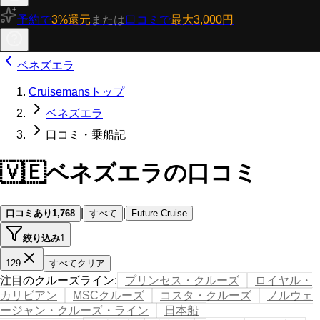
予約で
3%還元
または
口コミで
最大3,000円
ベネズエラ
Cruisemansトップ
ベネズエラ
口コミ・乗船記
🇻🇪
ベネズエラの口コミ
|
|
口コミあり
1,768
すべて
Future Cruise
絞り込み
1
129
すべてクリア
注目のクルーズライン
:
プリンセス・クルーズ
ロイヤル・
カリビアン
MSCクルーズ
コスタ・クルーズ
ノルウェ
ージャン・クルーズ・ライン
日本船