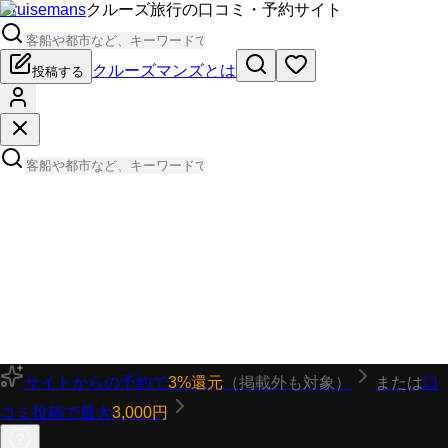
Cruisemans
クルーズ旅行の口コミ・予約サイト
クルーズマンズとは
投稿する
サイトからの予約で
3%還元
（掲載外も対象）
または
口
コミ投稿で最大
3,000円