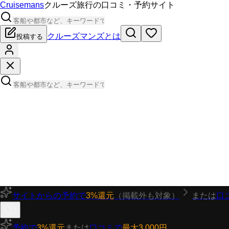
Cruisemans
クルーズ旅行の口コミ・予約サイト
クルーズマンズとは
投稿する
サイトからの予約で
3%還元
（掲載外も対象）
または
口
予約で
3%還元
または
口コミで
最大3,000円