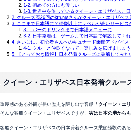
1-2. 初めての方にも優しい
1-3. 世界中を旅しているクイーン・エリザベス
2. クルーズ歴26回のkrn.msさんがクイーン・エリザ
3. ここまで日本語に？想像以上にレベルが高いサービス
3-1. バーのドリンクまで日本語メニューに
3-2. 日本発着は、ゲームまで日本語で解説してく
4. さいごに、初心者さんへのキュナード乗船アドバイス
4-1. クルーと仲良くなって、楽しみを広げましょう
5. 【とっておき情報】日本発着クルーズに乗船してみた
1. クイーン・エリザベス日本発着クル
重厚感のある外観が長い歴史を醸し出す客船
「クイーン・エリ
そんな客船クイーン・エリザベスですが、
実は日本の港からも
客船クイーン・エリザベスの日本発着クルーズ乗船経験のあるク