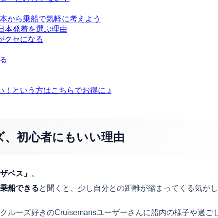
。日本から乗船で気軽に考えよう
ベス日本発着を選ぶ理由
がクセになる
れる
い！という方はこちらでお得に ♪
ーズ、初心者にもいい理由
ザベス」
。
乗船できる
と聞くと、少し自分との距離が縮まってくる気がし
ルーズ好きのCruisemansユーザーさんに船内の様子や過