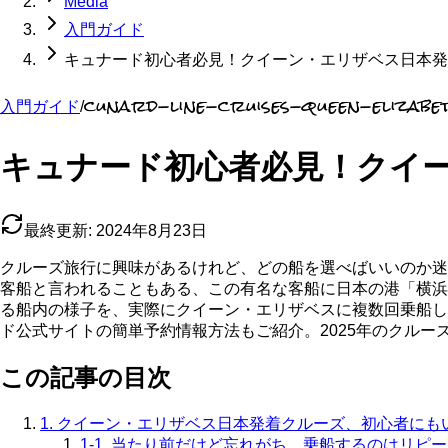
Media
入門ガイド
キュナード初心者必見！クイーン・エリザベス日本発
cunard-line-cruises-queen-elizabe
入門ガイド
/
キュナード初心者必見！クイ
最終更新:
2024年8月23日
クルーズ旅行に興味があるけれど、どの船を選べばいいのか迷
客船と言われることもある、この有名な客船に日本の港「横浜
る船内の様子を、実際にクイーン・エリザベスに複数回乗船し
ド公式サイトの簡単予約情報方法もご紹介。2025年のクル
この記事の目次
1. クイーン・エリザベス日本発着クルーズ、初心者にも
1-1. 当たり前だけど忘れがち。乗船するのはリピ