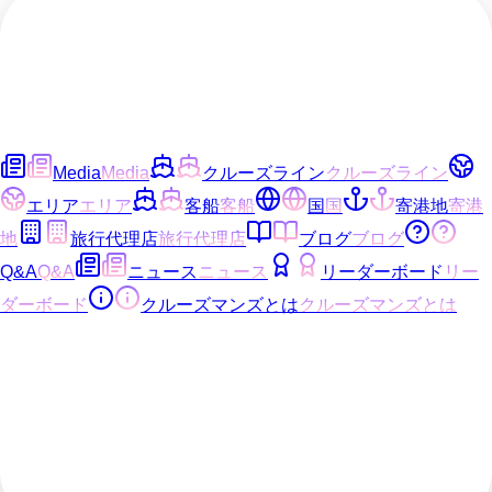
Media
Media
クルーズライン
クルーズライン
エリア
エリア
客船
客船
国
国
寄港地
寄港
地
旅行代理店
旅行代理店
ブログ
ブログ
Q&A
Q&A
ニュース
ニュース
リーダーボード
リー
ダーボード
クルーズマンズとは
クルーズマンズとは