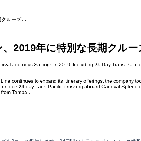
期クルーズ…
、2019年に特別な長期クルー
arnival Journeys Sailings In 2019, Including 24-Day Trans-Pac
e continues to expand its itinerary offerings, the company toda
a unique 24-day trans-Pacific crossing aboard Carnival Splendo
it from Tampa…