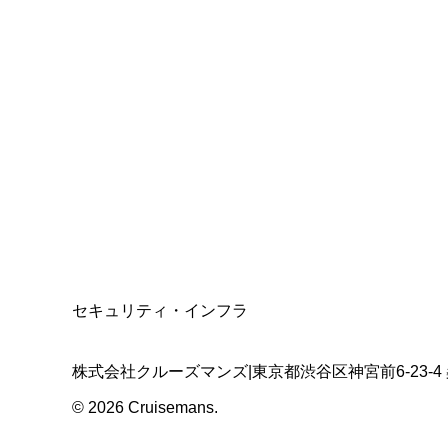
総合旅行業務取扱管理者
資格保有
適格請求書発行事業者
T3011301023586
SSL/TLS暗号化通信
セキュリティ・インフラ
株式会社クルーズマンズ
|
東京都渋谷区神宮前6-23-4
©
2026
Cruisemans.