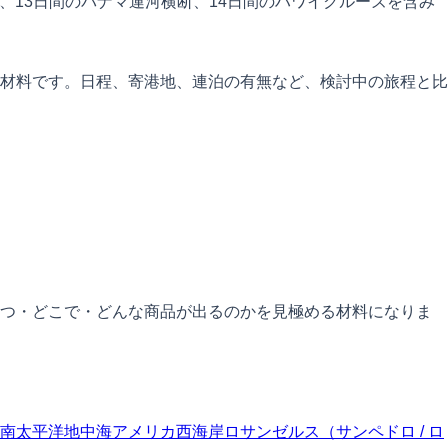
、13日間のパナマ運河横断、14日間のハワイクルーズを含み
材料です。日程、寄港地、連泊の有無など、検討中の旅程と比
いつ・どこで・どんな商品が出るのかを見極める材料になりま
南太平洋
地中海
アメリカ西海岸
ロサンゼルス（サンペドロ / ロ