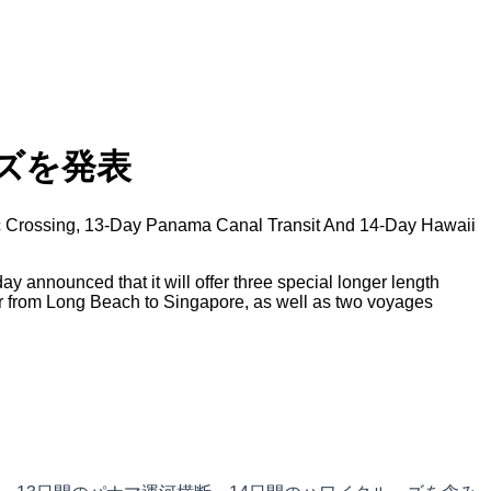
ズを発表
ific Crossing, 13-Day Panama Canal Transit And 14-Day Hawaii
y announced that it will offer three special longer length
r from Long Beach to Singapore, as well as two voyages