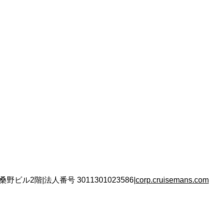
 桑野ビル2階
|
法人番号
3011301023586
|
corp.cruisemans.com