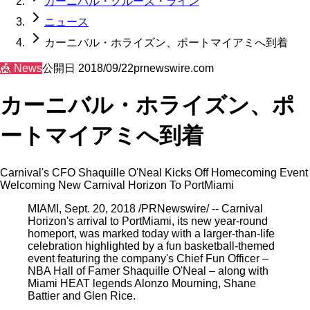
カーニバル・クルーズ・ライン
ニュース
カーニバル・ホライズン、ポートマイアミへ到着
🎪
News
公開日
2018/09/22
prnewswire.com
カーニバル・ホライズン、ポ
ートマイアミへ到着
Carnival's CFO Shaquille O'Neal Kicks Off Homecoming Event
Welcoming New Carnival Horizon To PortMiami
MIAMI, Sept. 20, 2018 /PRNewswire/ -- Carnival
Horizon's arrival to PortMiami, its new year-round
homeport, was marked today with a larger-than-life
celebration highlighted by a fun basketball-themed
event featuring the company's Chief Fun Officer –
NBA Hall of Famer Shaquille O'Neal – along with
Miami HEAT legends Alonzo Mourning, Shane
Battier and Glen Rice.