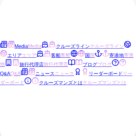
Media
Media
クルーズライン
クルーズライン
エリア
エリア
客船
客船
国
国
寄港地
寄港
地
旅行代理店
旅行代理店
ブログ
ブログ
Q&A
Q&A
ニュース
ニュース
リーダーボード
リー
ダーボード
クルーズマンズとは
クルーズマンズとは