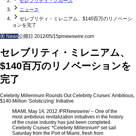
セレブリティ・クルーズ
ニュース
セレブリティ・ミレニアム、$140百万のリノベーシ
ョンを完了
🦋
News
公開日
2012/05/15
prnewswire.com
セレブリティ・ミレニアム、
$140百万のリノベーションを
完了
Celebrity Millennium Rounds Out Celebrity Cruises' Ambitious,
$140-Million 'Solsticizing' Initiative
MIAMI, May 14, 2012 /PRNewswire/ -- One of the
most ambitious revitalization initiatives in the history
of the cruise industry has just been completed.
Celebrity Cruises' *Celebrity Millennium* set sail
Saturday from the Port of Miami, fresh from