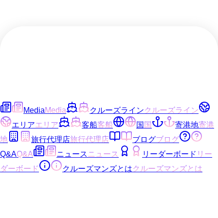
Media
Media
クルーズライン
クルーズライン
エリア
エリア
客船
客船
国
国
寄港地
寄港
地
旅行代理店
旅行代理店
ブログ
ブログ
Q&A
Q&A
ニュース
ニュース
リーダーボード
リー
ダーボード
クルーズマンズとは
クルーズマンズとは