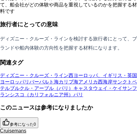
て、船会社がどの体験や商品を重視しているのかを把握する材
料です
旅行者にとっての意味
ディズニー・クルーズ・ラインを検討する旅行者にとって、ブ
ランドや船内体験の方向性を把握する材料になります。
関連タグ
ディズニー・クルーズ・ライン
西ヨーロッパ、イギリス・英国
ヨーロッパリバー
バルト海
カリブ海
アメリカ西海岸
サンクトペ
テルブルク
ル・アーブル（パリ）
キャスタウェイ・ケイ
サンフ
ランシスコ（カリフォルニア州）
パリ
このニュースは参考になりましたか
参考になった
0
Cruisemans