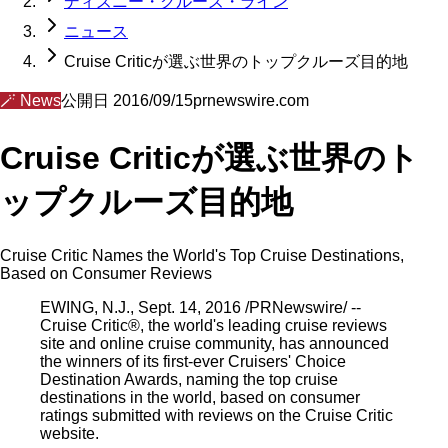
ディズニー・クルーズ・ライン
ニュース
Cruise Criticが選ぶ世界のトップクルーズ目的地
🪄
News
公開日
2016/09/15
prnewswire.com
Cruise Criticが選ぶ世界のト
ップクルーズ目的地
Cruise Critic Names the World's Top Cruise Destinations,
Based on Consumer Reviews
EWING, N.J., Sept. 14, 2016 /PRNewswire/ --
Cruise Critic®, the world's leading cruise reviews
site and online cruise community, has announced
the winners of its first-ever Cruisers' Choice
Destination Awards, naming the top cruise
destinations in the world, based on consumer
ratings submitted with reviews on the Cruise Critic
website.