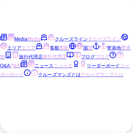
Media
Media
クルーズライン
クルーズライン
エリア
エリア
客船
客船
国
国
寄港地
寄港
地
旅行代理店
旅行代理店
ブログ
ブログ
Q&A
Q&A
ニュース
ニュース
リーダーボード
リー
ダーボード
クルーズマンズとは
クルーズマンズとは