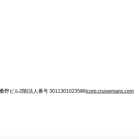
 桑野ビル2階
|
法人番号
3011301023586
|
corp.cruisemans.com