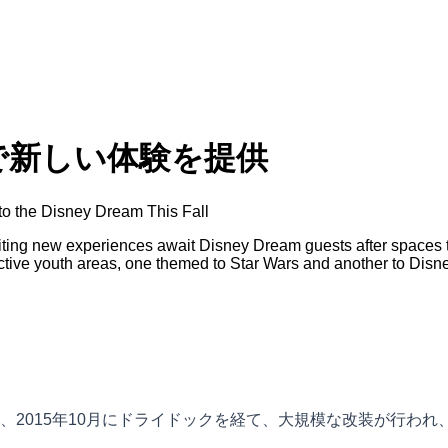
で新しい体験を提供
to the Disney Dream This Fall
ing new experiences await Disney Dream guests after spaces t
tive youth areas, one themed to Star Wars and another to Disney
、2015年10月にドライドックを経て、大規模な改装が行わ