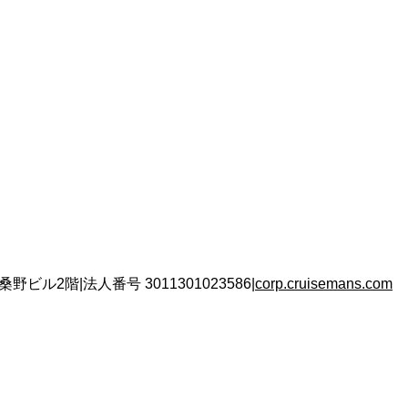
 桑野ビル2階
|
法人番号
3011301023586
|
corp.cruisemans.com