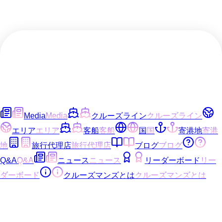
Media
Media
クルーズライン
クルーズライン
エリア
エリア
客船
客船
国
国
寄港地
寄港
地
旅行代理店
旅行代理店
ブログ
ブログ
Q&A
Q&A
ニュース
ニュース
リーダーボード
リー
ダーボード
クルーズマンズとは
クルーズマンズとは