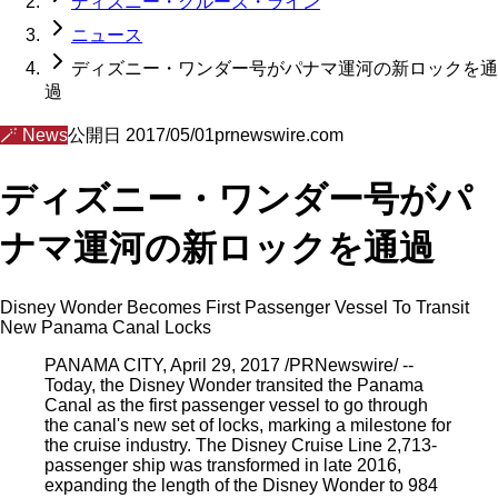
ディズニー・クルーズ・ライン
ニュース
ディズニー・ワンダー号がパナマ運河の新ロックを通
過
🪄
News
公開日
2017/05/01
prnewswire.com
ディズニー・ワンダー号がパ
ナマ運河の新ロックを通過
Disney Wonder Becomes First Passenger Vessel To Transit
New Panama Canal Locks
PANAMA CITY, April 29, 2017 /PRNewswire/ --
Today, the Disney Wonder transited the Panama
Canal as the first passenger vessel to go through
the canal's new set of locks, marking a milestone for
the cruise industry. The Disney Cruise Line 2,713-
passenger ship was transformed in late 2016,
expanding the length of the Disney Wonder to 984