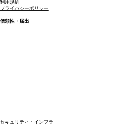
利用規約
プライバシーポリシー
信頼性・届出
総合旅行業務取扱管理者
資格保有
適格請求書発行事業者
T3011301023586
SSL/TLS暗号化通信
セキュリティ・インフラ