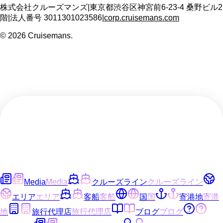
株式会社クルーズマンズ
|
東京都渋谷区神宮前6-23-4 桑野ビル2
階
|
法人番号
3011301023586
|
corp.cruisemans.com
©
2026
Cruisemans.
Media
Media
クルーズライン
クルーズライン
エリア
エリア
客船
客船
国
国
寄港地
寄港
地
旅行代理店
旅行代理店
ブログ
ブログ