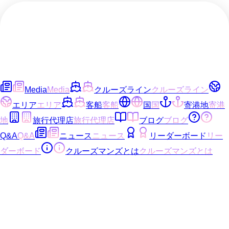
Media
Media
クルーズライン
クルーズライン
エリア
エリア
客船
客船
国
国
寄港地
寄港
地
旅行代理店
旅行代理店
ブログ
ブログ
Q&A
Q&A
ニュース
ニュース
リーダーボード
リー
ダーボード
クルーズマンズとは
クルーズマンズとは