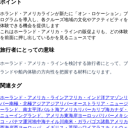
ポイント
ホランド・アメリカラインが新たに「オン・ロケーション」プ
ログラムを導入し、各クルーズ地域の文化やアクティビティを
体験できる機会を提供します
これはホーランド・アメリカ・ラインの販促よりも、どの体験
を前面に押し出しているかを見るニュースです
旅行者にとっての意味
ホーランド・アメリカ・ラインを検討する旅行者にとって、ブ
ランドや船内体験の方向性を把握する材料になります。
関連タグ
ホーランド・アメリカ・ライン
アフリカ・インド洋
アマゾンリ
バー
南極・北極
アジア
アジアリバー
オーストラリア・ニュージ
ーランド、南太平洋
バルト海
アメリカリバー
カリブ海
カナダ・
ニューイングランド、アメリカ東海岸
ヨーロッパリバー
メキシ
コ・パナマ運河
地中海
ナイル川
南米・ガラパゴス諸島
アメリカ
西海岸
西ヨーロッパ、イギリス・英国
ハワイ
アラスカ
ノルウェ