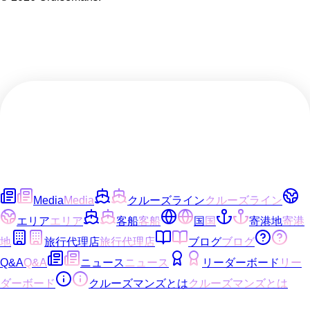
Media
Media
クルーズライン
クルーズライン
エリア
エリア
客船
客船
国
国
寄港地
寄港
地
旅行代理店
旅行代理店
ブログ
ブログ
Q&A
Q&A
ニュース
ニュース
リーダーボード
リー
ダーボード
クルーズマンズとは
クルーズマンズとは