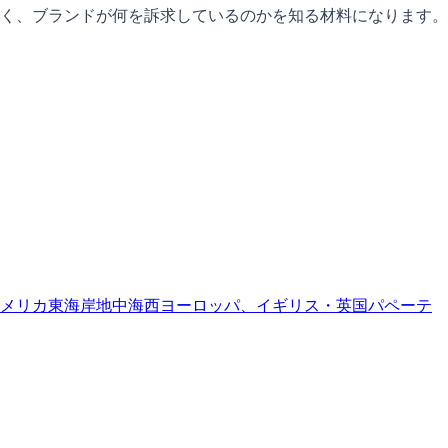
く、ブランドが何を訴求しているのかを知る材料になります。
メリカ東海岸
地中海
西ヨーロッパ、イギリス・英国
パペーテ