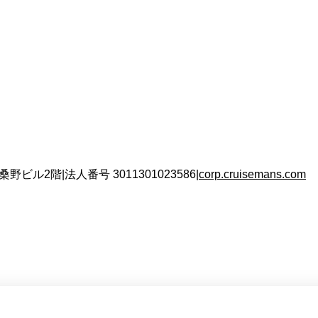
 桑野ビル2階
|
法人番号
3011301023586
|
corp.cruisemans.com