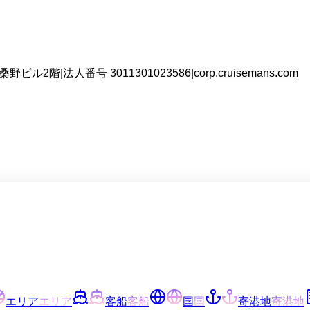
 桑野ビル2階
|
法人番号
3011301023586
|
corp.cruisemans.com
エリア
エリア
客船
客船
国
国
寄港地
寄港地