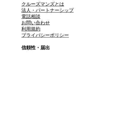
クルーズマンズとは
法人・パートナーシップ
電話相談
お問い合わせ
利用規約
プライバシーポリシー
信頼性・届出
総合旅行業務取扱管理者
資格保有
適格請求書発行事業者
T3011301023586