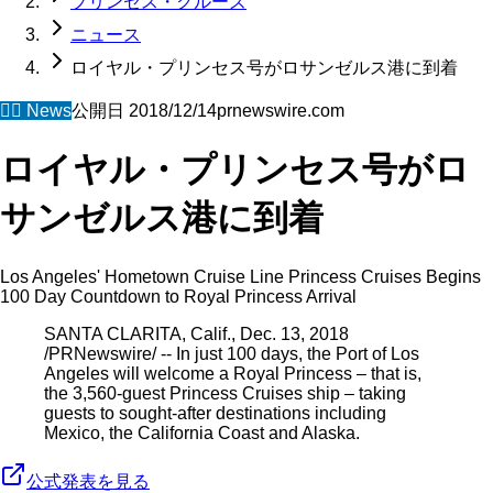
プリンセス・クルーズ
ニュース
ロイヤル・プリンセス号がロサンゼルス港に到着
🧜‍♀️
News
公開日
2018/12/14
prnewswire.com
ロイヤル・プリンセス号がロ
サンゼルス港に到着
Los Angeles' Hometown Cruise Line Princess Cruises Begins
100 Day Countdown to Royal Princess Arrival
SANTA CLARITA, Calif., Dec. 13, 2018
/PRNewswire/ -- In just 100 days, the Port of Los
Angeles will welcome a Royal Princess – that is,
the 3,560-guest Princess Cruises ship – taking
guests to sought-after destinations including
Mexico, the California Coast and Alaska.
公式発表を見る