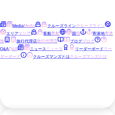
Media
Media
クルーズライン
クルーズライン
エリア
エリア
客船
客船
国
国
寄港地
寄港
地
旅行代理店
旅行代理店
ブログ
ブログ
Q&A
Q&A
ニュース
ニュース
リーダーボード
リー
ダーボード
クルーズマンズとは
クルーズマンズとは