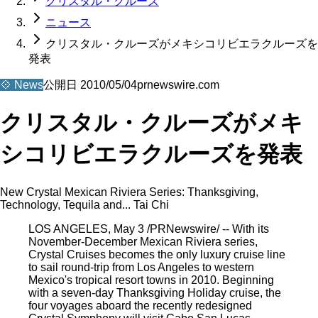
クリスタル・クルーズ
ニュース
クリスタル・クルーズがメキシコリビエラクルーズを
発表
💠
News
公開日
2010/05/04
prnewswire.com
クリスタル・クルーズがメキ
シコリビエラクルーズを発表
New Crystal Mexican Riviera Series: Thanksgiving,
Technology, Tequila and... Tai Chi
LOS ANGELES, May 3 /PRNewswire/ -- With its
November-December Mexican Riviera series,
Crystal Cruises becomes the only luxury cruise line
to sail round-trip from Los Angeles to western
Mexico's tropical resort towns in 2010. Beginning
with a seven-day Thanksgiving Holiday cruise, the
four voyages aboard the recently redesigned