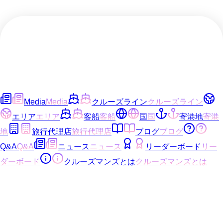
Media
Media
クルーズライン
クルーズライン
エリア
エリア
客船
客船
国
国
寄港地
寄港
地
旅行代理店
旅行代理店
ブログ
ブログ
Q&A
Q&A
ニュース
ニュース
リーダーボード
リー
ダーボード
クルーズマンズとは
クルーズマンズとは