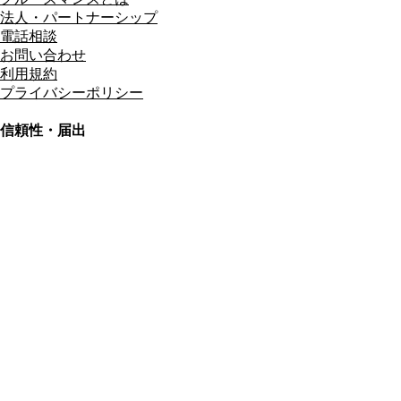
法人・パートナーシップ
電話相談
お問い合わせ
利用規約
プライバシーポリシー
信頼性・届出
総合旅行業務取扱管理者
資格保有
適格請求書発行事業者
T3011301023586
SSL/TLS暗号化通信