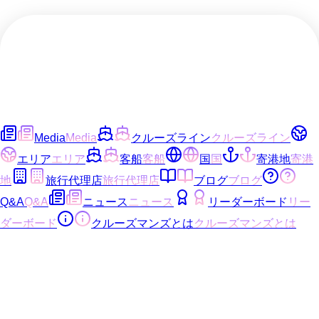
Media
Media
クルーズライン
クルーズライン
エリア
エリア
客船
客船
国
国
寄港地
寄港
地
旅行代理店
旅行代理店
ブログ
ブログ
Q&A
Q&A
ニュース
ニュース
リーダーボード
リー
ダーボード
クルーズマンズとは
クルーズマンズとは