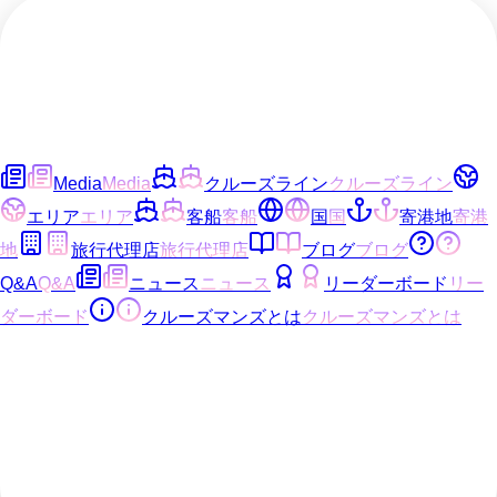
Media
Media
クルーズライン
クルーズライン
エリア
エリア
客船
客船
国
国
寄港地
寄港
地
旅行代理店
旅行代理店
ブログ
ブログ
Q&A
Q&A
ニュース
ニュース
リーダーボード
リー
ダーボード
クルーズマンズとは
クルーズマンズとは