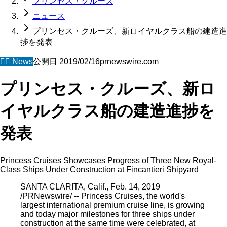
プリンセス・クルーズ
ニュース
プリンセス・クルーズ、新ロイヤルクラス船の建造進
捗を発表
🧜‍♀️
News
公開日
2019/02/16
prnewswire.com
プリンセス・クルーズ、新ロ
イヤルクラス船の建造進捗を
発表
Princess Cruises Showcases Progress of Three New Royal-
Class Ships Under Construction at Fincantieri Shipyard
SANTA CLARITA, Calif., Feb. 14, 2019
/PRNewswire/ -- Princess Cruises, the world's
largest international premium cruise line, is growing
and today major milestones for three ships under
construction at the same time were celebrated, at