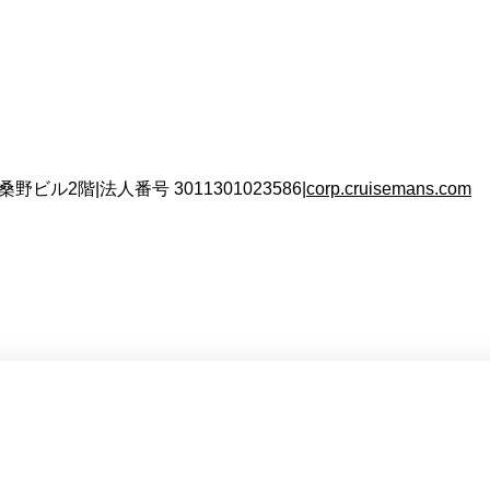
 桑野ビル2階
|
法人番号
3011301023586
|
corp.cruisemans.com