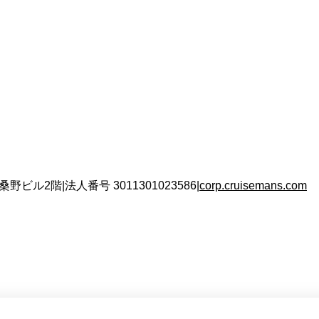
 桑野ビル2階
|
法人番号
3011301023586
|
corp.cruisemans.com