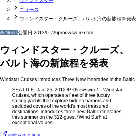
ウィンドスター
ニュース
ウィンドスター・クルーズ、バルト海の新旅程を発表
⛵
News
公開日
2012/01/26
prnewswire.com
ウィンドスター・クルーズ、
バルト海の新旅程を発表
Windstar Cruises Introduces Three New Itineraries in the Baltic
SEATTLE, Jan. 25, 2012 /PRNewswire/ -- Windstar
Cruises, which operates a fleet of three luxury
sailing yachts that explore hidden harbors and
secluded coves of the world's most treasured
destinations, introduces three new Baltic itineraries
this summer on the 312-guest *Wind Surf* at
exceptional values.
公式発表を見る