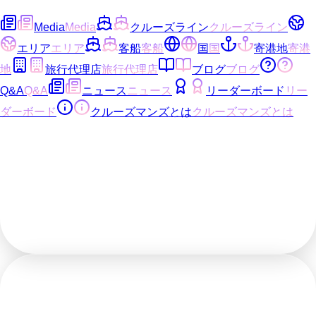
Media
Media
クルーズライン
クルーズライン
エリア
エリア
客船
客船
国
国
寄港地
寄港
地
旅行代理店
旅行代理店
ブログ
ブログ
Q&A
Q&A
ニュース
ニュース
リーダーボード
リー
ダーボード
クルーズマンズとは
クルーズマンズとは