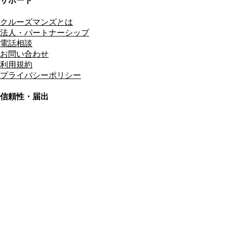
サポート
クルーズマンズとは
法人・パートナーシップ
電話相談
お問い合わせ
利用規約
プライバシーポリシー
信頼性・届出
総合旅行業務取扱管理者
資格保有
適格請求書発行事業者
T3011301023586